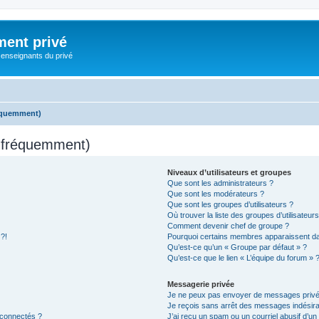
ment privé
 enseignants du privé
réquemment)
s fréquemment)
Niveaux d’utilisateurs et groupes
Que sont les administrateurs ?
Que sont les modérateurs ?
Que sont les groupes d’utilisateurs ?
Où trouver la liste des groupes d’utilisateur
Comment devenir chef de groupe ?
 ?!
Pourquoi certains membres apparaissent dan
Qu’est-ce qu’un « Groupe par défaut » ?
Qu’est-ce que le lien « L’équipe du forum » 
Messagerie privée
Je ne peux pas envoyer de messages privé
Je reçois sans arrêt des messages indésira
 connectés ?
J’ai reçu un spam ou un courriel abusif d’u