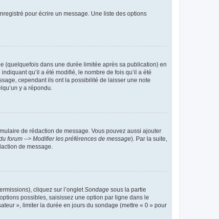
nregistré pour écrire un message. Une liste des options
 (quelquefois dans une durée limitée après sa publication) en
iquant qu’il a été modifié, le nombre de fois qu’il a été
sage, cependant ils ont la possibilité de laisser une note
elqu’un y a répondu.
rmulaire de rédaction de message. Vous pouvez aussi ajouter
du forum --> Modifier les préférences de message
). Par la suite,
daction de message.
ermissions), cliquez sur l’onglet
Sondage
sous la partie
ptions possibles, saisissez une option par ligne dans le
ateur », limiter la durée en jours du sondage (mettre « 0 » pour