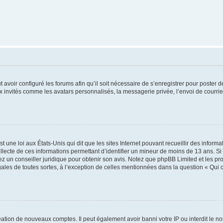
t avoir configuré les forums afin qu’il soit nécessaire de s’enregistrer pour poster
x invités comme les avatars personnalisés, la messagerie privée, l’envoi de courri
t une loi aux États-Unis qui dit que les sites Internet pouvant recueillir des infor
ollecte de ces informations permettant d’identifier un mineur de moins de 13 ans. S
tez un conseiller juridique pour obtenir son avis. Notez que phpBB Limited et les pr
gales de toutes sortes, à l’exception de celles mentionnées dans la question « Qui
réation de nouveaux comptes. Il peut également avoir banni votre IP ou interdit le no