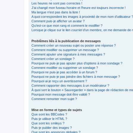
Les heures ne sont pas correctes !
J’ai changé mon fuseau horaire et l’heure est toujours incorrecte !
Ma langue n’est pas dans la liste !
A quoi correspondent les images à proximité de mon nom d’utilisateur 
Comment puis-je afficher un avatar ?
Qu’est-ce que mon rang et comment le modifier ?
Lorsque je clique sur le lien
courriel
d’un membre, on me demande de m
Problèmes liés à la publication de messages
Comment créer un nouveau sujet ou poster une réponse ?
Comment modifier ou supprimer un message ?
Comment ajouter une signature à mes messages ?
Comment créer un sondage ?
Pourquoi ne puis-je pas ajouter plus d’options à mon sondage ?
Comment modifier ou supprimer un sondage ?
Pourquoi ne puis-je pas accéder à un forum ?
Pourquoi ne puis-je pas joindre des fichiers à mon message ?
Pourquoi ai-je reçu un avertissement ?
Comment rapporter des messages à un modérateur ?
À quoi sert le bouton « Sauvegarder » dans la page de rédaction de 
Pourquoi mon message doit être validé ?
Comment remonter mon sujet ?
Mise en forme et types de sujets
Que sont les BBCodes ?
Puis-je utiliser le HTML ?
Que sont les smileys ?
Puis-je publier des images ?
Que sont les annonces globales ?