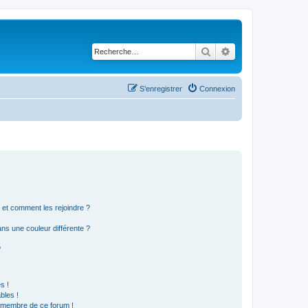
Rechercher
Recherche avancé
S’enregistrer
Connexion
s et comment les rejoindre ?
s une couleur différente ?
?
s !
bles !
n membre de ce forum !