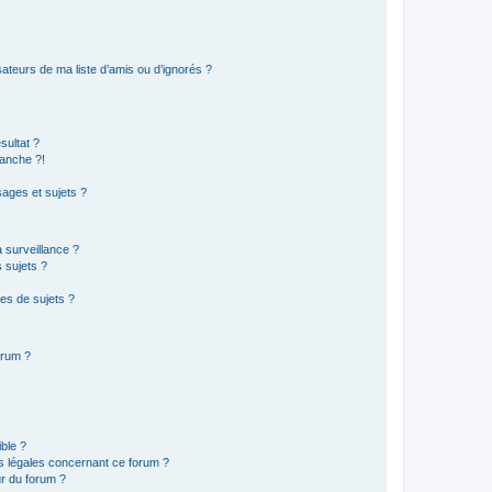
ateurs de ma liste d’amis ou d’ignorés ?
sultat ?
anche ?!
ages et sujets ?
a surveillance ?
 sujets ?
es de sujets ?
orum ?
ible ?
ns légales concernant ce forum ?
r du forum ?