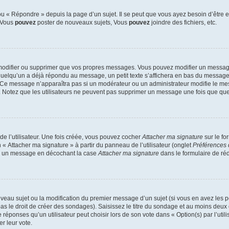
 « Répondre » depuis la page d’un sujet. Il se peut que vous ayez besoin d’être e
: Vous
pouvez
poster de nouveaux sujets, Vous
pouvez
joindre des fichiers, etc.
modifier ou supprimer que vos propres messages. Vous pouvez modifier un message
lqu’un a déjà répondu au message, un petit texte s’affichera en bas du message ind
n. Ce message n’apparaîtra pas si un modérateur ou un administrateur modifie le mes
ive. Notez que les utilisateurs ne peuvent pas supprimer un message une fois que qu
e l’utilisateur. Une fois créée, vous pouvez cocher
Attacher ma signature
sur le fo
 « Attacher ma signature » à partir du panneau de l’utilisateur (onglet
Préférences 
 à un message en décochant la case
Attacher ma signature
dans le formulaire de ré
ouveau sujet ou la modification du premier message d’un sujet (si vous en avez les p
 le droit de créer des sondages). Saisissez le titre du sondage et au moins deux o
onses qu’un utilisateur peut choisir lors de son vote dans « Option(s) par l’utilis
er leur vote.