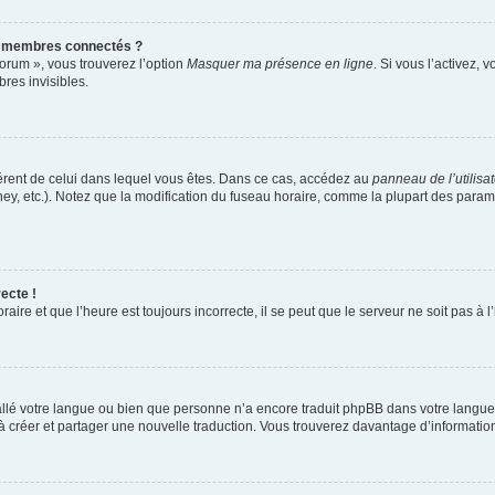
s membres connectés ?
forum », vous trouverez l’option
Masquer ma présence en ligne
. Si vous l’activez, 
es invisibles.
ifférent de celui dans lequel vous êtes. Dans ce cas, accédez au
panneau de l’utilisa
ney, etc.). Notez que la modification du fuseau horaire, comme la plupart des para
ecte !
aire et que l’heure est toujours incorrecte, il se peut que le serveur ne soit pas à
nstallé votre langue ou bien que personne n’a encore traduit phpBB dans votre lang
s à créer et partager une nouvelle traduction. Vous trouverez davantage d’information