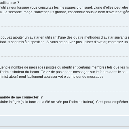
tilisateur ?
utilisateur lorsque vous consultez les messages d’un sujet. L’une d’elles peut êtr
rum. La seconde image, souvent plus grande, est connue sous le nom d’avatar et 
s pouvez ajouter un avatar en utilisant l’une des quatre méthodes d’avatar suivantes 
ont ils sont mis à disposition. Si vous ne pouvez pas utiliser d’avatar, contactez un
iquent le nombre de messages postés ou identifient certains membres tels que les 
ar l’administrateur du forum. Évitez de poster des messages sur le forum dans le seu
ministrateur) peut facilement abaisser votre compteur de messages.
mande de me connecter !?
re intégré (si la fonction a été activée par l’administrateur). Ceci pour empêcher l’u