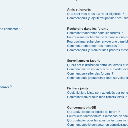
Amis et ignorés
Que sont mes listes d’amis et d’ignorés ?
?
Comment puis-je ajouter/supprimer des utilis
Recherche dans les forums
e connecter !?
Comment rechercher dans les forums ?
Pourquoi ma recherche ne renvoie aucun ré
Pourquoi ma recherche renvoie une page bl
Comment rechercher des membres ?
Comment puis-je trouver mes propres mess
Surveillance et favoris
Quelle est la différence entre les favoris et l
Comment mettre en favoris ou surveiller des
Comment surveiller des forums ?
Comment puis-je supprimer mes surveillanc
message ?
Fichiers joints
Quels fichiers joints sont autorisés sur ce f
Comment trouver tous mes fichiers joints ?
Concernant phpBB
Qui a développé ce logiciel de forum ?
Pourquoi la fonctionnalité X n’est pas dispon
Qui contacter pour les abus ou les questio
Comment puis-je contacter un administrateu