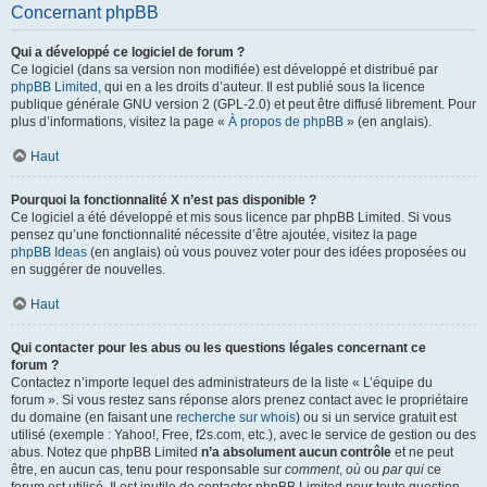
Concernant phpBB
Qui a développé ce logiciel de forum ?
Ce logiciel (dans sa version non modifiée) est développé et distribué par
phpBB Limited
, qui en a les droits d’auteur. Il est publié sous la licence
publique générale GNU version 2 (GPL-2.0) et peut être diffusé librement. Pour
plus d’informations, visitez la page «
À propos de phpBB
» (en anglais).
Haut
Pourquoi la fonctionnalité X n’est pas disponible ?
Ce logiciel a été développé et mis sous licence par phpBB Limited. Si vous
pensez qu’une fonctionnalité nécessite d’être ajoutée, visitez la page
phpBB Ideas
(en anglais) où vous pouvez voter pour des idées proposées ou
en suggérer de nouvelles.
Haut
Qui contacter pour les abus ou les questions légales concernant ce
forum ?
Contactez n’importe lequel des administrateurs de la liste « L’équipe du
forum ». Si vous restez sans réponse alors prenez contact avec le propriétaire
du domaine (en faisant une
recherche sur whois
) ou si un service gratuit est
utilisé (exemple : Yahoo!, Free, f2s.com, etc.), avec le service de gestion ou des
abus. Notez que phpBB Limited
n’a absolument aucun contrôle
et ne peut
être, en aucun cas, tenu pour responsable sur
comment
,
où
ou
par qui
ce