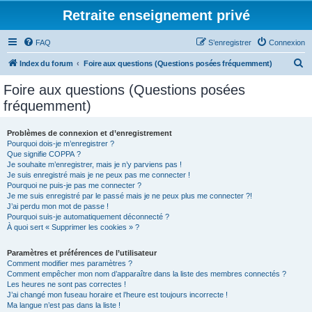
Retraite enseignement privé
FAQ
S’enregistrer
Connexion
R
Index du forum
Foire aux questions (Questions posées fréquemment)
e
Foire aux questions (Questions posées
c
fréquemment)
h
e
Problèmes de connexion et d’enregistrement
Pourquoi dois-je m’enregistrer ?
r
Que signifie COPPA ?
c
Je souhaite m’enregistrer, mais je n’y parviens pas !
Je suis enregistré mais je ne peux pas me connecter !
h
Pourquoi ne puis-je pas me connecter ?
Je me suis enregistré par le passé mais je ne peux plus me connecter ?!
e
J’ai perdu mon mot de passe !
r
Pourquoi suis-je automatiquement déconnecté ?
À quoi sert « Supprimer les cookies » ?
Paramètres et préférences de l’utilisateur
Comment modifier mes paramètres ?
Comment empêcher mon nom d’apparaître dans la liste des membres connectés ?
Les heures ne sont pas correctes !
J’ai changé mon fuseau horaire et l’heure est toujours incorrecte !
Ma langue n’est pas dans la liste !