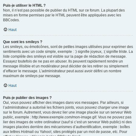
Puis-je utiliser le HTML ?
Non, il n’est pas possible de publier du HTML sur ce forum. La plupart des
mises en forme permises par le HTML peuvent être appliquées avec les
BBCodes.
Haut
Que sont les smileys ?
Les smileys, ou émoticônes, sont de petites images utilisées pour exprimer des
sentiments avec un code simple, exemple : :) signifie joyeux, :( signifie triste. La
liste complète des smileys est visible sur la page de rédaction de message.
Essayez toutefois de ne pas en abuser. Ils peuvent rapidement rendre un
message illisible et un modérateur peut décider de les retirer ou simplement
d’effacer le message. L’administrateur peut aussi avoir défini un nombre
maximum de smileys par message.
Haut
Puis-je publier des images ?
Oui, vous pouvez afficher des images dans vos messages. Par ailleurs, si
l’administrateur a autorisé les fichiers joints, vous pouvez charger une image
sur le forum. Autrement, vous devez lier une image placée sur un serveur Web
public, exemple : http://www.exemple.com/mon-image.gif. Vous ne pouvez pas
lier des images de votre ordinateur (sauf si c’est un serveur Web public) ni des
images placées derrière des mécanismes d’authentification, exemple : boîtes
aux lettres Hotmail ou Yahoo!, sites protégés par un mot de passe, etc. Pour