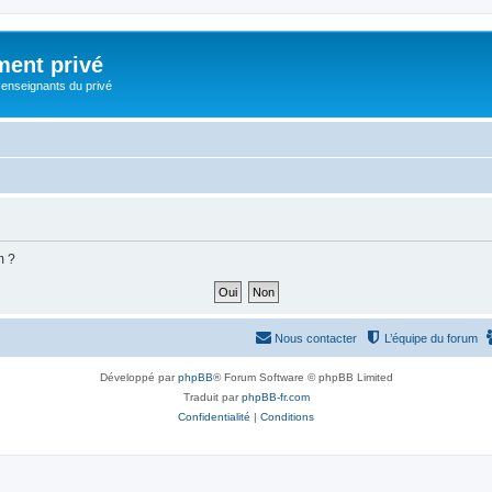
ment privé
 enseignants du privé
m ?
Nous contacter
L’équipe du forum
Développé par
phpBB
® Forum Software © phpBB Limited
Traduit par
phpBB-fr.com
Confidentialité
|
Conditions