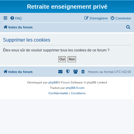
Retraite enseignement privé
FAQ
S’enregistrer
Connexion
R
Index du forum
e
Supprimer les cookies
c
h
Êtes-vous sûr de vouloir supprimer tous les cookies de ce forum ?
e
r
c
Index du forum
Heures au format
UTC+02:00
h
Développé par
phpBB
® Forum Software © phpBB Limited
e
Traduit par
phpBB-fr.com
r
Confidentialité
|
Conditions