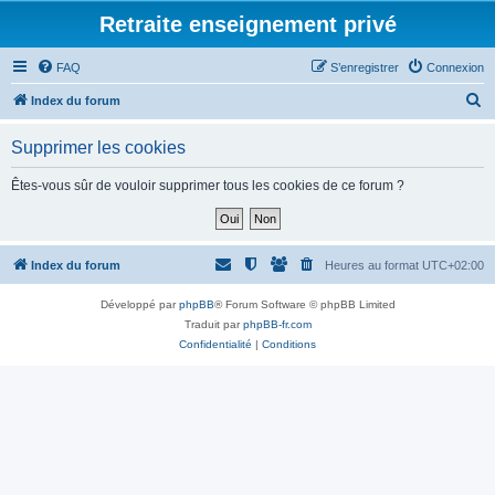
Retraite enseignement privé
FAQ
S’enregistrer
Connexion
R
Index du forum
e
Supprimer les cookies
c
h
Êtes-vous sûr de vouloir supprimer tous les cookies de ce forum ?
e
r
c
Index du forum
Heures au format
UTC+02:00
h
Développé par
phpBB
® Forum Software © phpBB Limited
e
Traduit par
phpBB-fr.com
r
Confidentialité
|
Conditions