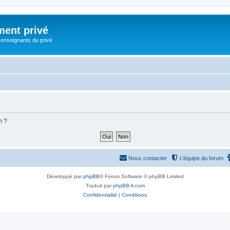
ment privé
 enseignants du privé
m ?
Nous contacter
L’équipe du forum
Développé par
phpBB
® Forum Software © phpBB Limited
Traduit par
phpBB-fr.com
Confidentialité
|
Conditions