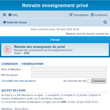
Retraite enseignement privé
FAQ
S’enregistrer
Connexion
R
Index du forum
e
Nous sommes le jeu. 06 août 2026 18:26
Marquer tous les forums comme lus
c
Forum
h
e
Retraite des enseignants du privé
Retraite des professeurs de l'enseignement privé
r
Sujets :
1834
c
h
CONNEXION
•
S’ENREGISTRER
Nom d’utilisateur :
e
Mot de passe :
r
J’ai oublié mon mot de passe
Se souvenir de moi
QUI EST EN LIGNE
Au total il y a
14
utilisateurs en ligne : 1 enregistré, 0 invisible et 13 invités (d’après le
nombre d’utilisateurs actifs ces 5 dernières minutes)
Le record du nombre d’utilisateurs en ligne est de
2480
, le mer. 10 juin 2026 01:51
Membres :
Bing [Bot]