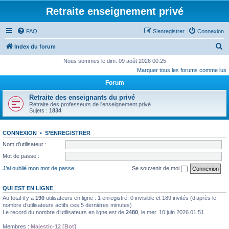
Retraite enseignement privé
FAQ
S’enregistrer
Connexion
R
Index du forum
e
Nous sommes le dim. 09 août 2026 00:25
Marquer tous les forums comme lus
c
Forum
h
e
Retraite des enseignants du privé
Retraite des professeurs de l'enseignement privé
r
Sujets :
1834
c
h
CONNEXION
•
S’ENREGISTRER
Nom d’utilisateur :
e
Mot de passe :
r
J’ai oublié mon mot de passe
Se souvenir de moi
QUI EST EN LIGNE
Au total il y a
190
utilisateurs en ligne : 1 enregistré, 0 invisible et 189 invités (d’après le
nombre d’utilisateurs actifs ces 5 dernières minutes)
Le record du nombre d’utilisateurs en ligne est de
2480
, le mer. 10 juin 2026 01:51
Membres :
Majestic-12 [Bot]