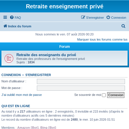
Retraite enseignement privé
FAQ
S’enregistrer
Connexion
R
Index du forum
e
Nous sommes le ven. 07 août 2026 00:20
Marquer tous les forums comme lus
c
Forum
h
e
Retraite des enseignants du privé
Retraite des professeurs de l'enseignement privé
r
Sujets :
1834
c
h
CONNEXION
•
S’ENREGISTRER
Nom d’utilisateur :
e
Mot de passe :
r
J’ai oublié mon mot de passe
Se souvenir de moi
QUI EST EN LIGNE
Au total il y a
217
utilisateurs en ligne : 2 enregistrés, 0 invisible et 215 invités (d’après le
nombre d’utilisateurs actifs ces 5 dernières minutes)
Le record du nombre d’utilisateurs en ligne est de
2480
, le mer. 10 juin 2026 01:51
Membres :
Amazon [Bot]
,
Bing [Bot]