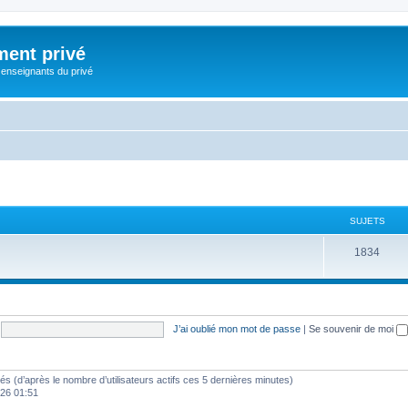
ment privé
 enseignants du privé
SUJETS
S
1834
u
j
e
J’ai oublié mon mot de passe
|
Se souvenir de moi
t
s
vités (d’après le nombre d’utilisateurs actifs ces 5 dernières minutes)
2026 01:51