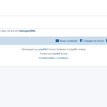
 plus récent est
kimoger2001
.
Nous contacter
L’équipe du forum
Développé par
phpBB
® Forum Software © phpBB Limited
Traduit par
phpBB-fr.com
Confidentialité
|
Conditions