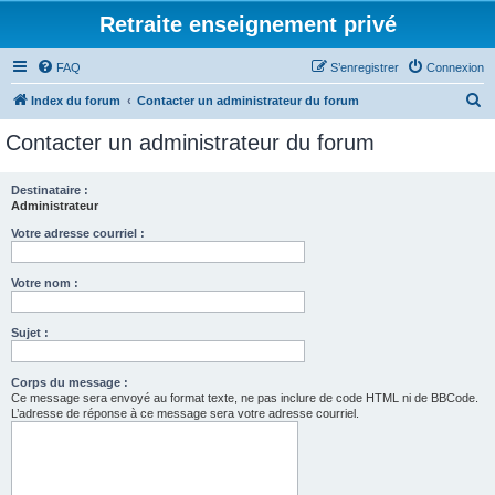
Retraite enseignement privé
FAQ
S’enregistrer
Connexion
R
Index du forum
Contacter un administrateur du forum
e
Contacter un administrateur du forum
c
h
Destinataire :
Administrateur
e
r
Votre adresse courriel :
c
Votre nom :
h
e
Sujet :
r
Corps du message :
Ce message sera envoyé au format texte, ne pas inclure de code HTML ni de BBCode.
L’adresse de réponse à ce message sera votre adresse courriel.