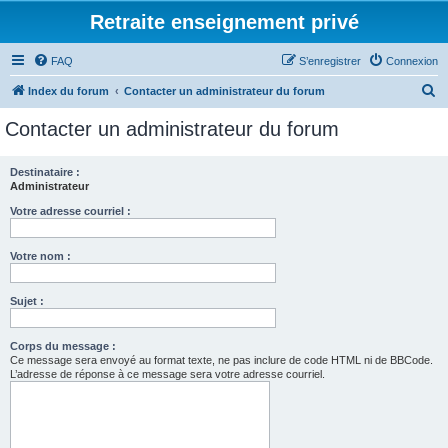
Retraite enseignement privé
FAQ
S’enregistrer
Connexion
R
Index du forum
Contacter un administrateur du forum
e
Contacter un administrateur du forum
c
h
Destinataire :
Administrateur
e
r
Votre adresse courriel :
c
Votre nom :
h
e
Sujet :
r
Corps du message :
Ce message sera envoyé au format texte, ne pas inclure de code HTML ni de BBCode.
L’adresse de réponse à ce message sera votre adresse courriel.