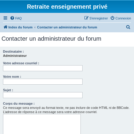
Retraite enseignement privé
FAQ
S’enregistrer
Connexion
R
Index du forum
Contacter un administrateur du forum
e
Contacter un administrateur du forum
c
h
Destinataire :
Administrateur
e
r
Votre adresse courriel :
c
Votre nom :
h
e
Sujet :
r
Corps du message :
Ce message sera envoyé au format texte, ne pas inclure de code HTML ni de BBCode.
L’adresse de réponse à ce message sera votre adresse courriel.