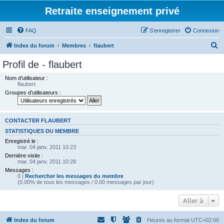
Retraite enseignement privé
FAQ
S’enregistrer
Connexion
R
Index du forum
Membres
flaubert
e
Profil de - flaubert
c
Nom d’utilisateur :
h
flaubert
Groupes d’utilisateurs :
e
r
c
CONTACTER FLAUBERT
h
STATISTIQUES DU MEMBRE
Enregistré le :
e
mar. 04 janv. 2011 10:23
r
Dernière visite :
mar. 04 janv. 2011 10:28
Messages :
0 |
Rechercher les messages du membre
(0.00% de tous les messages / 0.00 messages par jour)
Aller à
Index du forum
Heures au format
UTC+02:00