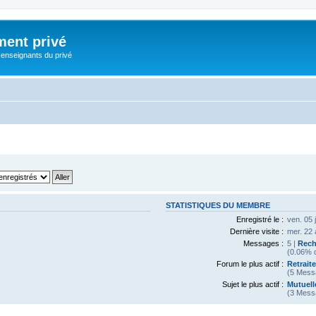
ment privé
 enseignants du privé
STATISTIQUES DU MEMBRE
Enregistré le :
ven. 05 
Dernière visite :
mer. 22 
Messages :
5 |
Rech
(0.06% d
Forum le plus actif :
Retrait
(5 Mess
Sujet le plus actif :
Mutuell
(3 Mess