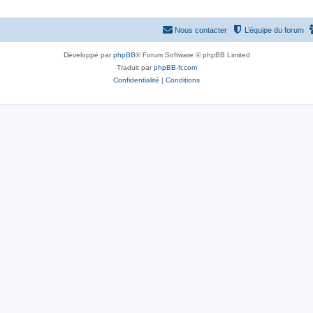
Nous contacter
L’équipe du forum
Développé par
phpBB
® Forum Software © phpBB Limited
Traduit par
phpBB-fr.com
Confidentialité
|
Conditions