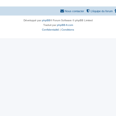
Nous contacter
L’équipe du forum
Développé par
phpBB
® Forum Software © phpBB Limited
Traduit par
phpBB-fr.com
Confidentialité
|
Conditions