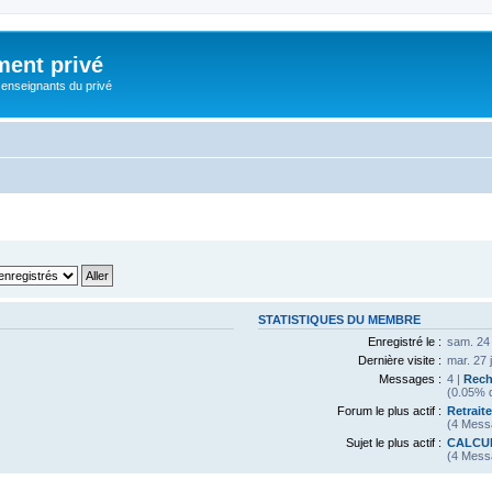
ment privé
 enseignants du privé
STATISTIQUES DU MEMBRE
Enregistré le :
sam. 24 
Dernière visite :
mar. 27 
Messages :
4 |
Rech
(0.05% d
Forum le plus actif :
Retrait
(4 Mess
Sujet le plus actif :
CALCUL
(4 Mess