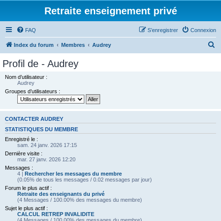
Retraite enseignement privé
FAQ
S’enregistrer
Connexion
R
Index du forum
Membres
Audrey
e
Profil de - Audrey
c
Nom d’utilisateur :
h
Audrey
Groupes d’utilisateurs :
e
r
c
CONTACTER AUDREY
h
STATISTIQUES DU MEMBRE
Enregistré le :
e
sam. 24 janv. 2026 17:15
r
Dernière visite :
mar. 27 janv. 2026 12:20
Messages :
4 |
Rechercher les messages du membre
(0.05% de tous les messages / 0.02 messages par jour)
Forum le plus actif :
Retraite des enseignants du privé
(4 Messages / 100.00% des messages du membre)
Sujet le plus actif :
CALCUL RETREP INVALIDITE
(4 Messages / 100.00% des messages du membre)