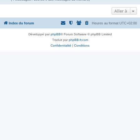
Aller à
Index du forum
Heures au format
UTC+02:00
Développé par
phpBB
® Forum Software © phpBB Limited
Traduit par
phpBB-fr.com
Confidentialité
|
Conditions