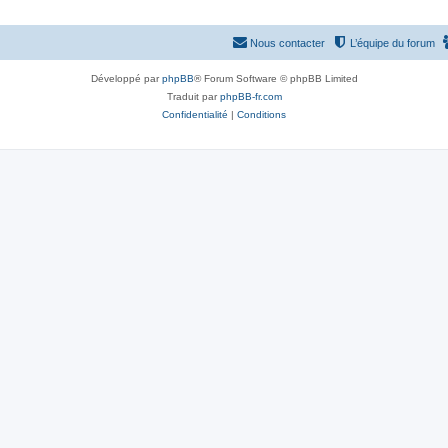
Nous contacter
L’équipe du forum
Développé par
phpBB
® Forum Software © phpBB Limited
Traduit par
phpBB-fr.com
Confidentialité
|
Conditions