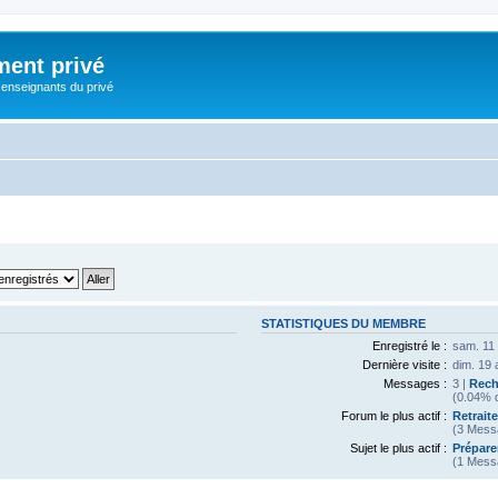
ment privé
 enseignants du privé
STATISTIQUES DU MEMBRE
Enregistré le :
sam. 11 
Dernière visite :
dim. 19 
Messages :
3 |
Rech
(0.04% d
Forum le plus actif :
Retrait
(3 Mess
Sujet le plus actif :
Prépare
(1 Mess