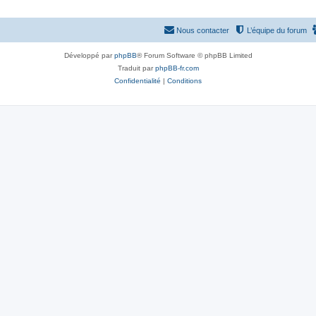
Nous contacter
L’équipe du forum
Développé par
phpBB
® Forum Software © phpBB Limited
Traduit par
phpBB-fr.com
Confidentialité
|
Conditions