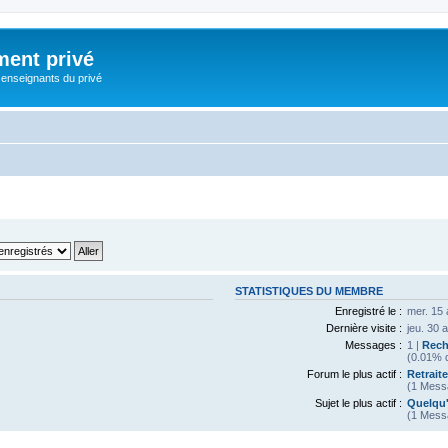
ment privé
 enseignants du privé
STATISTIQUES DU MEMBRE
Enregistré le :
mer. 15 
Dernière visite :
jeu. 30 
Messages :
1 |
Rech
(0.01% d
Forum le plus actif :
Retrait
(1 Mess
Sujet le plus actif :
Quelqu'
(1 Mess