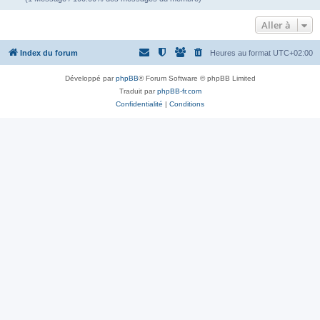
Aller à
Index du forum
Heures au format
UTC+02:00
Développé par
phpBB
® Forum Software © phpBB Limited
Traduit par
phpBB-fr.com
Confidentialité
|
Conditions