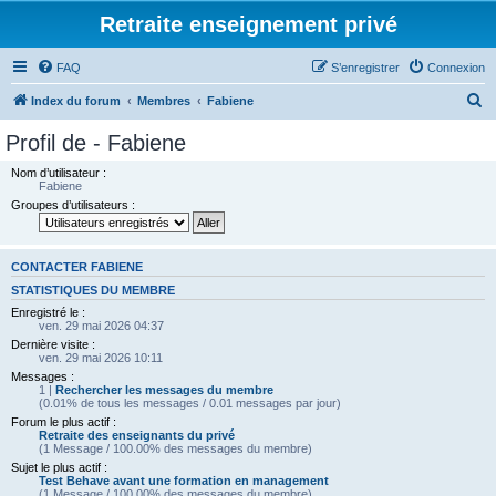
Retraite enseignement privé
FAQ
S’enregistrer
Connexion
R
Index du forum
Membres
Fabiene
e
Profil de - Fabiene
c
Nom d’utilisateur :
h
Fabiene
Groupes d’utilisateurs :
e
r
c
CONTACTER FABIENE
h
STATISTIQUES DU MEMBRE
Enregistré le :
e
ven. 29 mai 2026 04:37
r
Dernière visite :
ven. 29 mai 2026 10:11
Messages :
1 |
Rechercher les messages du membre
(0.01% de tous les messages / 0.01 messages par jour)
Forum le plus actif :
Retraite des enseignants du privé
(1 Message / 100.00% des messages du membre)
Sujet le plus actif :
Test Behave avant une formation en management
(1 Message / 100.00% des messages du membre)