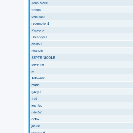
Jean-Marie
franco
yvesweb
redemption1
Papyprof
Dreadeyes
alain59
chauvin
SEPTE NICOLE
severine
jo
Totoware
marie
gazgul
fred
jean luc
rider52
defox
jackie
laurene d