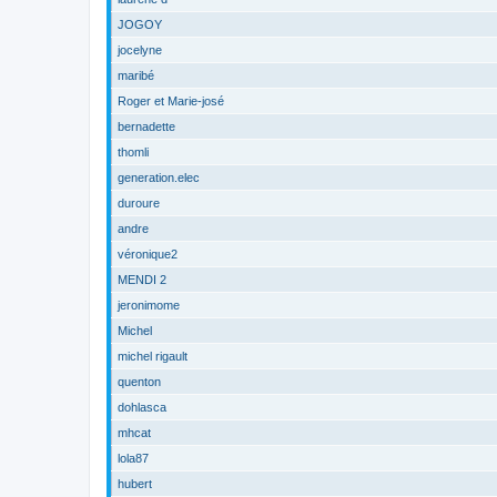
JOGOY
jocelyne
maribé
Roger et Marie-josé
bernadette
thomli
generation.elec
duroure
andre
véronique2
MENDI 2
jeronimome
Michel
michel rigault
quenton
dohlasca
mhcat
lola87
hubert