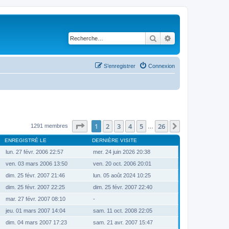
Rechercher
Recherche avancé
S’enregistrer
Connexion
Page
1
sur
26
1
2
3
4
5
26
Suivante
1291 membres
…
ENREGISTRÉ LE
DERNIÈRE VISITE
lun. 27 févr. 2006 22:57
mer. 24 juin 2026 20:38
ven. 03 mars 2006 13:50
ven. 20 oct. 2006 20:01
dim. 25 févr. 2007 21:46
lun. 05 août 2024 10:25
dim. 25 févr. 2007 22:25
dim. 25 févr. 2007 22:40
mar. 27 févr. 2007 08:10
-
jeu. 01 mars 2007 14:04
sam. 11 oct. 2008 22:05
dim. 04 mars 2007 17:23
sam. 21 avr. 2007 15:47