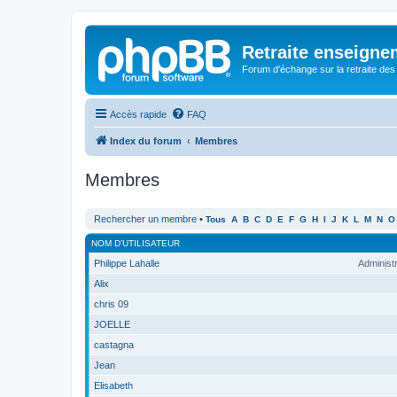
Retraite enseigne
Forum d'échange sur la retraite des
Accès rapide
FAQ
Index du forum
Membres
Membres
Rechercher un membre
•
Tous
A
B
C
D
E
F
G
H
I
J
K
L
M
N
O
NOM D’UTILISATEUR
Philippe Lahalle
Administ
Alix
chris 09
JOELLE
castagna
Jean
Elisabeth