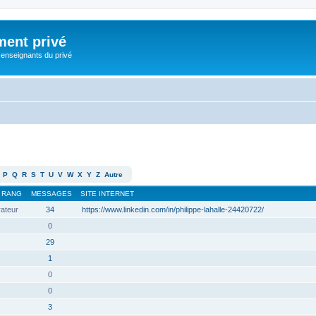
ment privé
 enseignants du privé
P
Q
R
S
T
U
V
W
X
Y
Z
Autre
RANG
MESSAGES
SITE INTERNET
rateur
34
https://www.linkedin.com/in/philippe-lahalle-24420722/
0
29
1
0
0
3