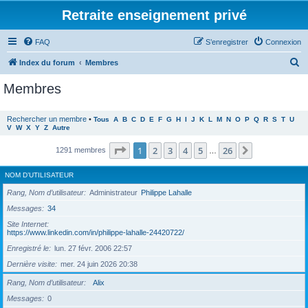
Retraite enseignement privé
FAQ
S’enregistrer
Connexion
R
Index du forum
Membres
e
Membres
c
h
Rechercher un membre
•
Tous
A
B
C
D
E
F
G
H
I
J
K
L
M
N
O
P
Q
R
S
T
U
V
W
X
Y
Z
Autre
e
r
Page
1
sur
26
1
2
3
4
5
26
Suivante
1291 membres
…
c
NOM D’UTILISATEUR
h
Rang, Nom d’utilisateur
Administrateur
Philippe Lahalle
e
Messages
34
r
Site Internet
https://www.linkedin.com/in/philippe-lahalle-24420722/
Enregistré le
lun. 27 févr. 2006 22:57
Dernière visite
mer. 24 juin 2026 20:38
Rang, Nom d’utilisateur
Alix
Messages
0