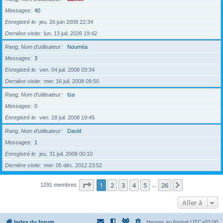
Messages
40
Enregistré le
jeu. 26 juin 2008 22:34
Dernière visite
lun. 13 juil. 2026 19:42
Rang, Nom d’utilisateur
Nouméa
Messages
3
Enregistré le
ven. 04 juil. 2008 03:34
Dernière visite
mer. 16 juil. 2008 09:50
Rang, Nom d’utilisateur
Isa
Messages
0
Enregistré le
ven. 18 juil. 2008 19:45
Rang, Nom d’utilisateur
David
Messages
1
Enregistré le
jeu. 31 juil. 2008 00:10
Dernière visite
mer. 05 déc. 2012 23:52
Page
1
sur
26
1
2
3
4
5
26
Suivante
1291 membres
…
Aller à
Index du forum
Heures au format
UTC+02:00