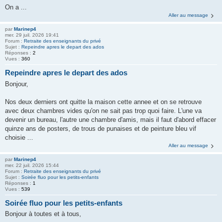
On a ...
Aller au message
par
Marinep4
mer. 29 juil. 2026 19:41
Forum :
Retraite des enseignants du privé
Sujet :
Repeindre apres le depart des ados
Réponses :
2
Vues :
360
Repeindre apres le depart des ados
Bonjour,
Nos deux derniers ont quitte la maison cette annee et on se retrouve
avec deux chambres vides qu'on ne sait pas trop quoi faire. L'une va
devenir un bureau, l'autre une chambre d'amis, mais il faut d'abord effacer
quinze ans de posters, de trous de punaises et de peinture bleu vif
choisie ...
Aller au message
par
Marinep4
mer. 22 juil. 2026 15:44
Forum :
Retraite des enseignants du privé
Sujet :
Soirée fluo pour les petits-enfants
Réponses :
1
Vues :
539
Soirée fluo pour les petits-enfants
Bonjour à toutes et à tous,