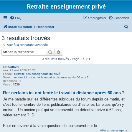
Retraite enseignement privé
FAQ
S’enregistrer
Connexion
R
Index du forum
Rechercher
e
3 résultats trouvés
c
Aller à la recherche avancée
h
Rechercher
Recherche avancée
e
3 résultats trouvés • Page
1
sur
1
r
par
CathyR
c
ven. 22 mai 2026 15:26
Forum :
Retraite des enseignants du privé
h
Sujet :
certains ici ont tenté le travail à distance après 60 ans ?
Réponses :
2
e
Vues :
4536
r
Re: certains ici ont tenté le travail à distance après 60 ans ?
Je me balade sur les différentes rubriques du forum depuis ce matin, et
c'est fou le nombre de liens publicitaires ou d'histoires farfelues qu'on y
croise... Un ancien prof qui se reconvertit en détective privé à 62 ans,
sérieusement ? :D
Pour en revenir à la vraie question de louiseravot sur le ...
Aller au message