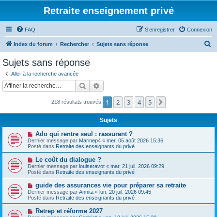
Retraite enseignement privé
FAQ
S’enregistrer
Connexion
R
Index du forum
Rechercher
Sujets sans réponse
e
Sujets sans réponse
c
Aller à la recherche avancée
h
Rechercher
Recherche avancée
e
1
2
3
4
5
Suivante
218 résultats trouvés
r
c
Sujets
h
N
Ado qui rentre seul : rassurant ?
e
o
Dernier message par
Marinep4
«
mer. 05 août 2026 15:36
u
Posté dans
Retraite des enseignants du privé
r
v
e
N
Le coût du dialogue ?
a
o
Dernier message par
louiseravot
«
mar. 21 juil. 2026 09:29
u
u
Posté dans
Retraite des enseignants du privé
m
v
e
e
N
guide des assurances vie pour préparer sa retraite
s
a
o
s
Dernier message par
Annita
«
lun. 20 juil. 2026 09:45
u
u
a
Posté dans
Retraite des enseignants du privé
m
v
g
e
e
e
N
Retrep et réforme 2027
s
a
o
s