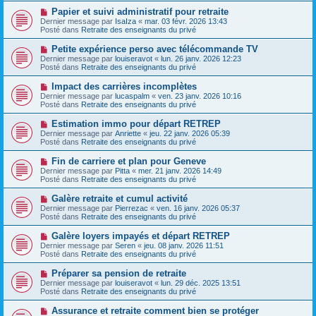
e
e
e
N
Papier et suivi administratif pour retraite
s
a
o
s
Dernier message par
IsaIza
«
mar. 03 févr. 2026 13:43
u
u
a
Posté dans
Retraite des enseignants du privé
m
v
g
e
e
e
N
Petite expérience perso avec télécommande TV
s
a
o
s
Dernier message par
louiseravot
«
lun. 26 janv. 2026 12:23
u
u
a
Posté dans
Retraite des enseignants du privé
m
v
g
e
e
e
N
Impact des carrières incomplètes
s
a
o
s
Dernier message par
lucaspalm
«
ven. 23 janv. 2026 10:16
u
u
a
Posté dans
Retraite des enseignants du privé
m
v
g
e
e
e
N
Estimation immo pour départ RETREP
s
a
o
s
Dernier message par
Anriette
«
jeu. 22 janv. 2026 05:39
u
u
a
Posté dans
Retraite des enseignants du privé
m
v
g
e
e
e
N
Fin de carriere et plan pour Geneve
s
a
o
s
Dernier message par
Pitta
«
mer. 21 janv. 2026 14:49
u
u
a
Posté dans
Retraite des enseignants du privé
m
v
g
e
e
e
N
Galère retraite et cumul activité
s
a
o
s
Dernier message par
Pierrezac
«
ven. 16 janv. 2026 05:37
u
u
a
Posté dans
Retraite des enseignants du privé
m
v
g
e
e
e
N
Galère loyers impayés et départ RETREP
s
a
o
s
Dernier message par
Seren
«
jeu. 08 janv. 2026 11:51
u
u
a
Posté dans
Retraite des enseignants du privé
m
v
g
e
e
e
N
Préparer sa pension de retraite
s
a
o
s
Dernier message par
louiseravot
«
lun. 29 déc. 2025 13:51
u
u
a
Posté dans
Retraite des enseignants du privé
m
v
g
e
e
e
N
Assurance et retraite comment bien se protéger
s
a