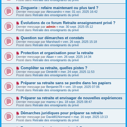
m
v
g
e
e
e
N
Zinguerie : refaire maintenant ou plus tard ?
s
a
o
s
Dernier message par
Alessandro
«
mer. 01 oct. 2025 16:42
u
u
a
Posté dans
Retraite des enseignants du privé
m
v
g
e
e
e
N
Évolutions de ce forum Retraite enseignement privé ?
s
a
o
s
Dernier message par
admin
«
mar. 30 sept. 2025 05:12
u
u
a
Posté dans
Retraite des enseignants du privé
m
v
g
e
e
e
N
Question sur démarches et constats
s
a
o
s
Dernier message par
Marshavil
«
ven. 26 sept. 2025 15:18
u
u
a
Posté dans
Retraite des enseignants du privé
m
v
g
e
e
e
N
Protection et organisation pour la retraite
s
a
o
s
Dernier message par
Alaan
«
ven. 26 sept. 2025 14:34
u
u
a
Posté dans
Retraite des enseignants du privé
m
v
g
e
e
e
N
Compléter sa retraite, quelles pistes ?
s
a
o
s
Dernier message par
DimitriM
«
mer. 24 sept. 2025 11:53
u
u
a
Posté dans
Retraite des enseignants du privé
m
v
g
e
e
e
N
Préparer sa retraite sans se perdre dans les papiers
s
a
o
s
Dernier message par
Benjamin78
«
ven. 19 sept. 2025 07:06
u
u
a
Posté dans
Retraite des enseignants du privé
m
v
g
e
e
e
N
Préparer sa retraite et envisager de nouvelles expériences
s
a
o
s
Dernier message par
mannu
«
jeu. 18 sept. 2025 08:47
u
u
a
Posté dans
Retraite des enseignants du privé
m
v
g
e
e
e
N
Démarches juridiques pour préparer sa retraite
s
a
o
s
Dernier message par
David81Normand
«
mar. 16 sept. 2025 13:13
u
u
a
Posté dans
Retraite des enseignants du privé
m
v
g
e
e
e