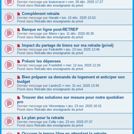
o
s
Dernier message par
louiseravot
«
ven. 26 déc. 2025 17:27
u
u
a
Posté dans
Retraite des enseignants du privé
m
v
g
e
e
e
N
Complément retraite
s
a
o
s
Dernier message par
Harald
«
lun. 15 déc. 2025 15:52
u
u
a
Posté dans
Retraite des enseignants du privé
m
v
g
e
e
e
N
Banque en ligne post-RETREP
s
a
o
s
Dernier message par
Meira
«
jeu. 11 déc. 2025 05:35
u
u
a
Posté dans
Retraite des enseignants du privé
m
v
g
e
e
e
N
Impact du partage de biens sur ma retraite (privé)
s
a
o
s
Dernier message par
Felicite84
«
jeu. 13 nov. 2025 13:46
u
u
a
Posté dans
Retraite des enseignants du privé
m
v
g
e
e
e
N
Prévoir les dépenses
s
a
o
s
Dernier message par
Franklin6
«
mer. 12 nov. 2025 12:26
u
u
a
Posté dans
Retraite des enseignants du privé
m
v
g
e
e
e
N
Bien préparer sa demande de logement et anticiper son
s
a
o
s
budget
u
u
a
Dernier message par
m
LandryD
«
ven. 31 oct. 2025 13:49
v
g
Posté dans
e
Retraite des enseignants du privé
e
e
s
a
s
N
Trouver des solutions sur mesure pour notre quotidien
u
a
o
pro
m
g
u
e
Dernier message par
Vincentpau
«
jeu. 23 oct. 2025 18:15
e
v
s
Posté dans
Retraite des enseignants du privé
e
s
a
a
N
Le plan pour la retraite
u
g
o
Dernier message par
m
Cella
«
jeu. 23 oct. 2025 07:37
e
u
Posté dans
e
Retraite des enseignants du privé
v
s
e
s
N
Occuper le temps libre en attendant la retraite