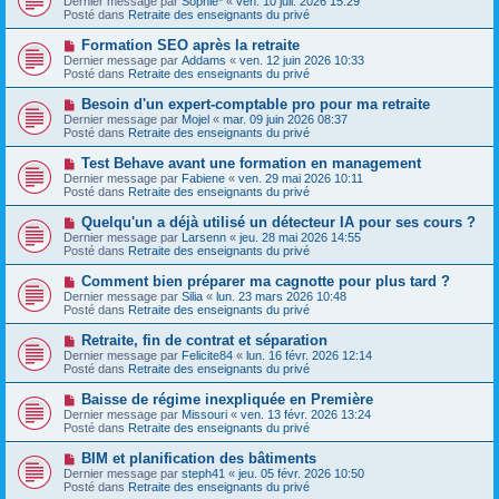
Dernier message par
Sophie*
«
ven. 10 juil. 2026 15:29
u
u
a
Posté dans
Retraite des enseignants du privé
m
v
g
e
e
e
N
Formation SEO après la retraite
s
a
o
s
Dernier message par
Addams
«
ven. 12 juin 2026 10:33
u
u
a
Posté dans
Retraite des enseignants du privé
m
v
g
e
e
e
N
Besoin d'un expert-comptable pro pour ma retraite
s
a
o
s
Dernier message par
Mojel
«
mar. 09 juin 2026 08:37
u
u
a
Posté dans
Retraite des enseignants du privé
m
v
g
e
e
e
N
Test Behave avant une formation en management
s
a
o
s
Dernier message par
Fabiene
«
ven. 29 mai 2026 10:11
u
u
a
Posté dans
Retraite des enseignants du privé
m
v
g
e
e
e
N
Quelqu'un a déjà utilisé un détecteur IA pour ses cours ?
s
a
o
s
Dernier message par
Larsenn
«
jeu. 28 mai 2026 14:55
u
u
a
Posté dans
Retraite des enseignants du privé
m
v
g
e
e
e
N
Comment bien préparer ma cagnotte pour plus tard ?
s
a
o
s
Dernier message par
Silia
«
lun. 23 mars 2026 10:48
u
u
a
Posté dans
Retraite des enseignants du privé
m
v
g
e
e
e
N
Retraite, fin de contrat et séparation
s
a
o
s
Dernier message par
Felicite84
«
lun. 16 févr. 2026 12:14
u
u
a
Posté dans
Retraite des enseignants du privé
m
v
g
e
e
e
N
Baisse de régime inexpliquée en Première
s
a
o
s
Dernier message par
Missouri
«
ven. 13 févr. 2026 13:24
u
u
a
Posté dans
Retraite des enseignants du privé
m
v
g
e
e
e
N
BIM et planification des bâtiments
s
a
o
s
Dernier message par
steph41
«
jeu. 05 févr. 2026 10:50
u
u
a
Posté dans
Retraite des enseignants du privé
m
v
g