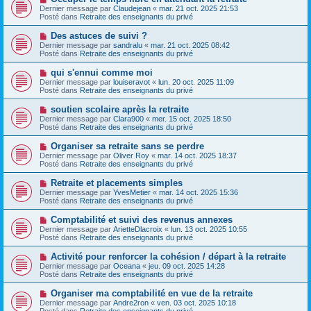
a
a
o
Dernier message par
Claudejean
«
mar. 21 oct. 2025 21:53
u
g
u
Posté dans
Retraite des enseignants du privé
m
e
v
e
e
N
Des astuces de suivi ?
s
a
o
s
Dernier message par
sandralu
«
mar. 21 oct. 2025 08:42
u
u
a
Posté dans
Retraite des enseignants du privé
m
v
g
e
e
e
N
qui s'ennui comme moi
s
a
o
s
Dernier message par
louiseravot
«
lun. 20 oct. 2025 11:09
u
u
a
Posté dans
Retraite des enseignants du privé
m
v
g
e
e
e
N
soutien scolaire après la retraite
s
a
o
s
Dernier message par
Clara900
«
mer. 15 oct. 2025 18:50
u
u
a
Posté dans
Retraite des enseignants du privé
m
v
g
e
e
e
N
Organiser sa retraite sans se perdre
s
a
o
s
Dernier message par
Oliver Roy
«
mar. 14 oct. 2025 18:37
u
u
a
Posté dans
Retraite des enseignants du privé
m
v
g
e
e
e
N
Retraite et placements simples
s
a
o
s
Dernier message par
YvesMetier
«
mar. 14 oct. 2025 15:36
u
u
a
Posté dans
Retraite des enseignants du privé
m
v
g
e
e
e
N
Comptabilité et suivi des revenus annexes
s
a
o
s
Dernier message par
ArietteDlacroix
«
lun. 13 oct. 2025 10:55
u
u
a
Posté dans
Retraite des enseignants du privé
m
v
g
e
e
e
N
Activité pour renforcer la cohésion / départ à la retraite
s
a
o
s
Dernier message par
Oceana
«
jeu. 09 oct. 2025 14:28
u
u
a
Posté dans
Retraite des enseignants du privé
m
v
g
e
e
e
N
Organiser ma comptabilité en vue de la retraite
s
a
o
s
Dernier message par
Andre2ron
«
ven. 03 oct. 2025 10:18
u
u
a
Posté dans
Retraite des enseignants du privé