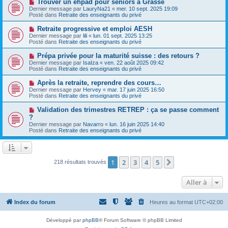
N
Trouver un ehpad pour seniors à Grasse
s
a
o
s
Dernier message par
LauryNa21
«
mer. 10 sept. 2025 19:09
u
u
a
Posté dans
Retraite des enseignants du privé
m
v
g
e
e
e
N
Retraite progressive et emploi AESH
s
a
o
s
Dernier message par
lili
«
lun. 01 sept. 2025 13:25
u
u
a
Posté dans
Retraite des enseignants du privé
m
v
g
e
e
e
N
Prépa privée pour la maturité suisse : des retours ?
s
a
o
s
Dernier message par
IsaIza
«
ven. 22 août 2025 09:42
u
u
a
Posté dans
Retraite des enseignants du privé
m
v
g
e
e
e
N
Après la retraite, reprendre des cours…
s
a
o
s
Dernier message par
Hervey
«
mar. 17 juin 2025 16:50
u
u
a
Posté dans
Retraite des enseignants du privé
m
v
g
e
e
e
N
Validation des trimestres RETREP : ça se passe comment
s
a
o
s
?
u
u
a
Dernier message par
m
Navarro
«
lun. 16 juin 2025 14:40
v
g
Posté dans
e
Retraite des enseignants du privé
e
e
s
a
s
u
a
m
g
e
e
1
2
3
4
5
Suivante
218 résultats trouvés
s
s
a
Aller à
g
e
Index du forum
Heures au format
UTC+02:00
Développé par
phpBB
® Forum Software © phpBB Limited