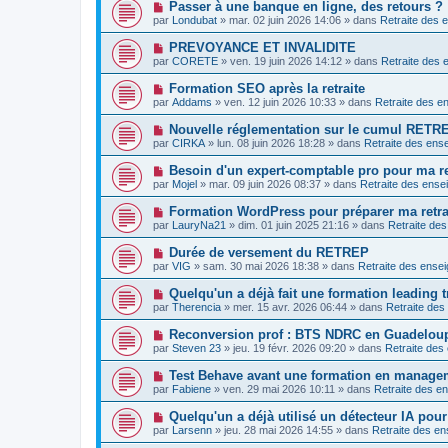
s
N
Passer à une banque en ligne, des retours ?
m
e
a
o
e
par
Londubat
»
mar. 02 juin 2026 14:06
» dans
Retraite des 
a
g
u
s
u
e
v
s
N
PREVOYANCE ET INVALIDITE
m
e
a
o
e
par
CORETE
»
ven. 19 juin 2026 14:12
» dans
Retraite des 
a
g
u
s
u
e
v
s
N
Formation SEO après la retraite
m
e
a
o
e
par
Addams
»
ven. 12 juin 2026 10:33
» dans
Retraite des e
a
g
u
s
u
e
v
s
N
Nouvelle réglementation sur le cumul RET
m
e
a
o
e
par
CIRKA
»
lun. 08 juin 2026 18:28
» dans
Retraite des ense
a
g
u
s
u
e
v
s
N
Besoin d'un expert-comptable pro pour ma re
m
e
a
o
e
par
Mojel
»
mar. 09 juin 2026 08:37
» dans
Retraite des ense
a
g
u
s
u
e
v
s
N
Formation WordPress pour préparer ma retra
m
e
a
o
e
par
LauryNa21
»
dim. 01 juin 2025 21:16
» dans
Retraite des
a
g
u
s
u
e
v
s
N
Durée de versement du RETREP
m
e
a
o
e
par
VIG
»
sam. 30 mai 2026 18:38
» dans
Retraite des ensei
a
g
u
s
u
e
v
s
N
Quelqu'un a déjà fait une formation leading t
m
e
a
o
e
par
Therencia
»
mer. 15 avr. 2026 06:44
» dans
Retraite des
a
g
u
s
u
e
v
s
N
Reconversion prof : BTS NDRC en Guadelou
m
e
a
o
e
par
Steven 23
»
jeu. 19 févr. 2026 09:20
» dans
Retraite des
a
g
u
s
u
e
v
s
N
Test Behave avant une formation en manage
m
e
a
o
e
par
Fabiene
»
ven. 29 mai 2026 10:11
» dans
Retraite des e
a
g
u
s
u
e
v
s
N
Quelqu'un a déjà utilisé un détecteur IA pou
m
e
a
o
e
par
Larsenn
»
jeu. 28 mai 2026 14:55
» dans
Retraite des en
a
g
u
s
u
e