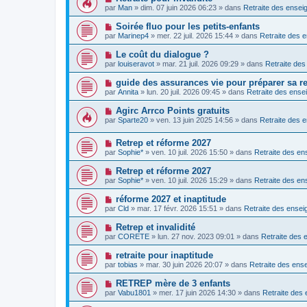
e
a
o
e
par
Man
»
dim. 07 juin 2026 06:23
» dans
Retraite des ensei
a
g
u
s
u
e
v
s
N
Soirée fluo pour les petits-enfants
m
e
a
o
e
par
Marinep4
»
mer. 22 juil. 2026 15:44
» dans
Retraite des 
a
g
u
s
u
e
v
s
N
Le coût du dialogue ?
m
e
a
o
e
par
louiseravot
»
mar. 21 juil. 2026 09:29
» dans
Retraite des
a
g
u
s
u
e
v
s
N
guide des assurances vie pour préparer sa re
m
e
a
o
e
par
Annita
»
lun. 20 juil. 2026 09:45
» dans
Retraite des ense
a
g
u
s
u
e
v
s
N
Agirc Arrco Points gratuits
m
e
a
o
e
par
Sparte20
»
ven. 13 juin 2025 14:56
» dans
Retraite des 
a
g
u
s
u
e
v
s
m
N
Retrep et réforme 2027
e
a
e
o
a
g
par
Sophie*
»
ven. 10 juil. 2026 15:50
» dans
Retraite des en
s
u
u
e
s
v
m
N
Retrep et réforme 2027
a
e
e
o
g
par
Sophie*
»
ven. 10 juil. 2026 15:29
» dans
Retraite des en
a
s
u
e
u
s
v
N
réforme 2027 et inaptitude
m
a
e
o
e
g
par
Cld
»
mar. 17 févr. 2026 15:51
» dans
Retraite des ensei
a
u
s
e
u
v
s
N
Retrep et invalidité
m
e
a
o
e
par
CORETE
»
lun. 27 nov. 2023 09:01
» dans
Retraite des 
a
g
u
s
u
e
v
s
N
retraite pour inaptitude
m
e
a
o
e
par
tobias
»
mar. 30 juin 2026 20:07
» dans
Retraite des ense
a
g
u
s
u
e
v
s
N
RETREP mère de 3 enfants
m
e
a
o
e
par
Vabu1801
»
mer. 17 juin 2026 14:30
» dans
Retraite des 
a
g
u
s
u
e
v