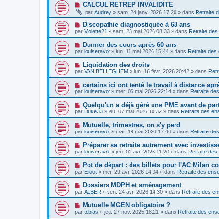
v
s
N
CALCUL RETREP INVALIDITE
m
e
a
o
e
par
Audrey
»
sam. 24 janv. 2026 17:20
» dans
Retraite 
a
g
u
s
u
e
v
s
N
Discopathie diagnostiquée à 68 ans
m
e
a
o
e
par
Violette21
»
sam. 23 mai 2026 08:33
» dans
Retraite des
a
g
u
s
u
e
v
s
N
Donner des cours après 60 ans
m
e
a
o
e
par
louiseravot
»
lun. 11 mai 2026 15:44
» dans
Retraite des
a
g
u
s
u
e
v
s
N
Liquidation des droits
m
e
a
o
e
par
VAN BELLEGHEM
»
lun. 16 févr. 2026 20:42
» dans
Retr
a
g
u
s
u
e
v
s
N
certains ici ont tenté le travail à distance ap
m
e
a
o
e
par
louiseravot
»
mer. 06 mai 2026 22:14
» dans
Retraite de
a
g
u
s
u
e
v
s
N
Quelqu'un a déjà géré une PME avant de parti
m
e
a
o
e
par
Duke33
»
jeu. 07 mai 2026 10:32
» dans
Retraite des en
a
g
u
s
u
e
v
s
N
Mutuelle, trimestres, on s'y perd
m
e
a
o
e
par
louiseravot
»
mar. 19 mai 2026 17:46
» dans
Retraite de
a
g
u
s
u
e
v
s
N
Préparer sa retraite autrement avec investis
m
e
a
o
e
par
louiseravot
»
jeu. 02 avr. 2026 11:20
» dans
Retraite des
a
g
u
s
u
e
v
s
N
Pot de départ : des billets pour l'AC Milan
m
e
a
o
e
par
Elioot
»
mer. 29 avr. 2026 14:04
» dans
Retraite des ense
a
g
u
s
u
e
v
s
N
Dossiers MDPH et aménagement
m
e
a
o
e
par
ALBER
»
ven. 24 avr. 2026 14:30
» dans
Retraite des en
a
g
u
s
u
e
v
s
N
Mutuelle MGEN obligatoire ?
m
e
a
o
e
par
tobias
»
jeu. 27 nov. 2025 18:21
» dans
Retraite des ense
a
g
u
s
u