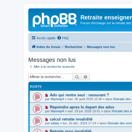
Retraite enseigne
Forum d'échange sur la retraite des
Accès rapide
FAQ
Index du forum
Rechercher
Messages non lus
Messages non lus
Aller à la recherche avancée
Rechercher
Recherche avancée
SUJETS
N
Ado qui rentre seul : rassurant ?
o
par
Marinep4
»
mer. 05 août 2026 15:36
» dans
Retraite des
u
v
N
Repeindre apres le depart des ados
e
o
par
Marinep4
»
mer. 29 juil. 2026 19:41
» dans
Retraite des 
a
u
u
v
N
calcul retraite invalidité
m
e
o
e
par
tobias
»
lun. 16 déc. 2024 17:14
» dans
Retraite des ens
a
u
s
u
v
s
N
Retraite pour invalidité
m