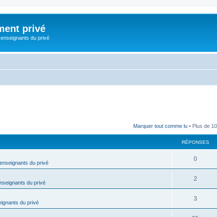
ment privé
 enseignants du privé
Marquer tout comme lu
• Plus de 10
RÉPONSES
R
0
 enseignants du privé
é
R
2
enseignants du privé
p
é
o
R
3
eignants du privé
p
n
é
o