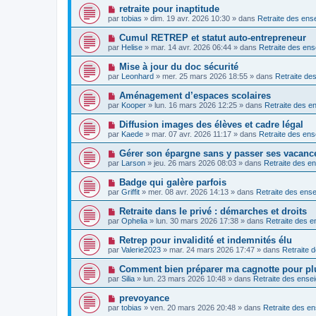
e
v
s
N
retraite pour inaptitude
m
e
a
o
e
par
tobias
»
dim. 19 avr. 2026 10:30
» dans
Retraite des ens
a
g
u
s
u
e
v
s
N
Cumul RETREP et statut auto-entrepreneur
m
e
a
o
e
par
Helise
»
mar. 14 avr. 2026 06:44
» dans
Retraite des ens
a
g
u
s
u
e
v
s
N
Mise à jour du doc sécurité
m
e
a
o
e
par
Leonhard
»
mer. 25 mars 2026 18:55
» dans
Retraite de
a
g
u
s
u
e
v
s
N
Aménagement d’espaces scolaires
m
e
a
o
e
par
Kooper
»
lun. 16 mars 2026 12:25
» dans
Retraite des e
a
g
u
s
u
e
v
s
N
Diffusion images des élèves et cadre légal
m
e
a
o
e
par
Kaede
»
mar. 07 avr. 2026 11:17
» dans
Retraite des ens
a
g
u
s
u
e
v
s
N
Gérer son épargne sans y passer ses vacanc
m
e
a
o
e
par
Larson
»
jeu. 26 mars 2026 08:03
» dans
Retraite des e
a
g
u
s
u
e
v
s
N
Badge qui galère parfois
m
e
a
o
e
par
Griffit
»
mer. 08 avr. 2026 14:13
» dans
Retraite des ense
a
g
u
s
u
e
v
s
N
Retraite dans le privé : démarches et droits
m
e
a
o
e
par
Ophelia
»
lun. 30 mars 2026 17:38
» dans
Retraite des e
a
g
u
s
u
e
v
s
N
Retrep pour invalidité et indemnités élu
m
e
a
o
e
par
Valerie2023
»
mar. 24 mars 2026 17:47
» dans
Retraite 
a
g
u
s
u
e
v
s
N
Comment bien préparer ma cagnotte pour plu
m
e
a
o
e
par
Silia
»
lun. 23 mars 2026 10:48
» dans
Retraite des ensei
a
g
u
s
u
e
v
s
N
prevoyance
m
e
a
o
e
par
tobias
»
ven. 20 mars 2026 20:48
» dans
Retraite des en
a
g
u
s