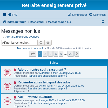
Retraite enseignement privé
FAQ
S’enregistrer
Connexion
R
Index du forum
Rechercher
Messages non lus
e
Messages non lus
c
Aller à la recherche avancée
h
Rechercher
Recherche avancée
e
Marquer tout comme lu
• Plus de 1000 résultats ont été trouvés
r
Page
1
sur
20
1
2
3
4
5
20
Suivante
…
c
h
Sujets
e
N
Ado qui rentre seul : rassurant ?
o
Dernier message par
Marinep4
«
mer. 05 août 2026 15:36
r
u
Posté dans
Retraite des enseignants du privé
v
e
N
Repeindre apres le depart des ados
a
o
Dernier message par
Anaismartin
«
mar. 04 août 2026 22:09
u
u
Posté dans
Retraite des enseignants du privé
m
v
Réponses :
2
e
e
s
a
N
calcul retraite invalidité
s
u
o
Dernier message par
kimoger2001
«
lun. 03 août 2026 13:50
a
m
u
Posté dans
Retraite des enseignants du privé
g
e
v
Réponses :
3
e
s
e