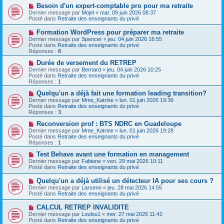
s
a
N
Besoin d'un expert-comptable pro pour ma retraite
s
u
o
Dernier message par
Mojel
«
mar. 09 juin 2026 08:37
a
m
u
Posté dans
Retraite des enseignants du privé
g
e
v
e
s
e
N
Formation WordPress pour préparer ma retraite
s
a
o
Dernier message par
Spencer
«
jeu. 04 juin 2026 16:55
a
u
u
Posté dans
Retraite des enseignants du privé
g
m
v
Réponses :
8
e
e
e
s
a
N
Durée de versement du RETREP
s
u
o
Dernier message par
Bernard
«
jeu. 04 juin 2026 10:25
a
m
u
Posté dans
Retraite des enseignants du privé
g
e
v
Réponses :
1
e
s
e
s
a
N
Quelqu'un a déjà fait une formation leading transition?
a
u
o
Dernier message par
Mme_Katrine
«
lun. 01 juin 2026 19:36
g
m
u
Posté dans
Retraite des enseignants du privé
e
e
v
Réponses :
3
s
e
s
a
N
Reconversion prof : BTS NDRC en Guadeloupe
a
u
o
Dernier message par
Mme_Katrine
«
lun. 01 juin 2026 19:28
g
m
u
Posté dans
Retraite des enseignants du privé
e
e
v
Réponses :
1
s
e
s
a
N
Test Behave avant une formation en management
a
u
o
Dernier message par
Fabiene
«
ven. 29 mai 2026 10:11
g
m
u
Posté dans
Retraite des enseignants du privé
e
e
v
s
e
N
Quelqu'un a déjà utilisé un détecteur IA pour ses cours ?
s
a
o
Dernier message par
Larsenn
«
jeu. 28 mai 2026 14:55
a
u
u
Posté dans
Retraite des enseignants du privé
g
m
v
e
e
e
N
CALCUL RETREP INVALIDITE
s
a
o
s
Dernier message par
Loulou1
«
mer. 27 mai 2026 11:42
u
u
a
Posté dans
Retraite des enseignants du privé
m