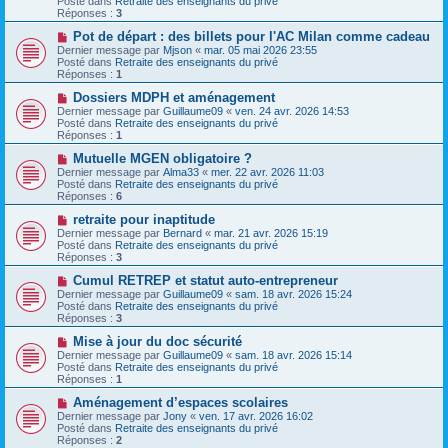
Posté dans
Retraite des enseignants du privé
s
e
Réponses :
3
s
a
a
u
N
Pot de départ : des billets pour l'AC Milan comme cadeau
g
m
o
Dernier message par
Mjson
«
mar. 05 mai 2026 23:55
e
e
u
Posté dans
Retraite des enseignants du privé
s
v
Réponses :
1
s
e
a
a
N
Dossiers MDPH et aménagement
g
u
o
Dernier message par
Guillaume09
«
ven. 24 avr. 2026 14:53
e
m
u
Posté dans
Retraite des enseignants du privé
e
v
Réponses :
1
s
e
s
a
N
Mutuelle MGEN obligatoire ?
a
u
o
Dernier message par
Alma33
«
mer. 22 avr. 2026 11:03
g
m
u
Posté dans
Retraite des enseignants du privé
e
e
v
Réponses :
6
s
e
s
a
N
retraite pour inaptitude
a
u
o
Dernier message par
Bernard
«
mar. 21 avr. 2026 15:19
g
m
u
Posté dans
Retraite des enseignants du privé
e
e
v
Réponses :
3
s
e
s
a
N
Cumul RETREP et statut auto-entrepreneur
a
u
o
Dernier message par
Guillaume09
«
sam. 18 avr. 2026 15:24
g
m
u
Posté dans
Retraite des enseignants du privé
e
e
v
Réponses :
3
s
e
s
a
N
Mise à jour du doc sécurité
a
u
o
Dernier message par
Guillaume09
«
sam. 18 avr. 2026 15:14
g
m
u
Posté dans
Retraite des enseignants du privé
e
e
v
Réponses :
1
s
e
s
a
N
Aménagement d’espaces scolaires
a
u
o
Dernier message par
Jony
«
ven. 17 avr. 2026 16:02
g
m
u
Posté dans
Retraite des enseignants du privé
e
e
v
Réponses :
2
s