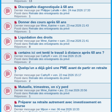
v
g
Réponses :
13
e
e
e
s
a
N
Discopathie diagnostiquée à 68 ans
s
u
o
Dernier message par
Philippe Lahalle
«
dim. 24 mai 2026 17:33
a
m
u
Posté dans
Retraite des enseignants du privé
g
e
v
Réponses :
1
e
s
e
s
a
N
Donner des cours après 60 ans
a
u
o
Dernier message par
Mme_Katrine
«
sam. 23 mai 2026 21:43
g
m
u
Posté dans
Retraite des enseignants du privé
e
e
v
Réponses :
1
s
e
s
a
N
Liquidation des droits
a
u
o
Dernier message par
Mme_Katrine
«
sam. 23 mai 2026 21:41
g
m
u
Posté dans
Retraite des enseignants du privé
e
e
v
Réponses :
8
s
e
s
a
N
certains ici ont tenté le travail à distance après 60 ans ?
a
u
o
Dernier message par
CathyR
«
ven. 22 mai 2026 15:26
g
m
u
Posté dans
Retraite des enseignants du privé
e
e
v
Réponses :
2
s
e
s
a
N
Quelqu'un a déjà géré une PME avant de partir en retraite
a
u
o
?
g
m
u
Dernier message par
CathyR
«
ven. 22 mai 2026 15:17
e
e
v
Posté dans
Retraite des enseignants du privé
s
e
Réponses :
2
s
a
a
u
N
Mutuelle, trimestres, on s'y perd
g
m
o
Dernier message par
Mme_Katrine
«
jeu. 21 mai 2026 20:56
e
e
u
Posté dans
Retraite des enseignants du privé
s
v
Réponses :
1
s
e
a
a
N
Préparer sa retraite autrement avec investissement en
g
u
o
bourse
e
m
u
Dernier message par
Mjson
«
mer. 06 mai 2026 10:33
e
v