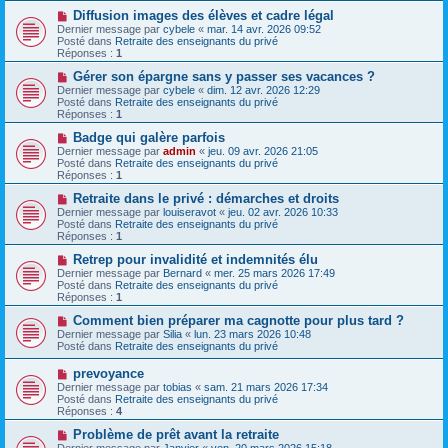
e
s
a
N
Diffusion images des élèves et cadre légal
a
u
o
Dernier message par
cybele
«
mar. 14 avr. 2026 09:52
g
m
u
Posté dans
Retraite des enseignants du privé
e
e
v
Réponses :
1
s
e
s
a
N
Gérer son épargne sans y passer ses vacances ?
a
u
o
Dernier message par
cybele
«
dim. 12 avr. 2026 12:29
g
m
u
Posté dans
Retraite des enseignants du privé
e
e
v
Réponses :
1
s
e
s
a
N
Badge qui galère parfois
a
u
o
Dernier message par
admin
«
jeu. 09 avr. 2026 21:05
g
m
u
Posté dans
Retraite des enseignants du privé
e
e
v
Réponses :
1
s
e
s
a
N
Retraite dans le privé : démarches et droits
a
u
o
Dernier message par
louiseravot
«
jeu. 02 avr. 2026 10:33
g
m
u
Posté dans
Retraite des enseignants du privé
e
e
v
Réponses :
1
s
e
s
a
N
Retrep pour invalidité et indemnités élu
a
u
o
Dernier message par
Bernard
«
mer. 25 mars 2026 17:49
g
m
u
Posté dans
Retraite des enseignants du privé
e
e
v
Réponses :
1
s
e
s
a
N
Comment bien préparer ma cagnotte pour plus tard ?
a
u
o
Dernier message par
Silia
«
lun. 23 mars 2026 10:48
g
m
u
Posté dans
Retraite des enseignants du privé
e
e
v
s
e
N
prevoyance
s
a
o
Dernier message par
tobias
«
sam. 21 mars 2026 17:34
a
u
u
Posté dans
Retraite des enseignants du privé
g
m
v
Réponses :
4
e
e
e
s
a
N
Problème de prêt avant la retraite
s
u
o