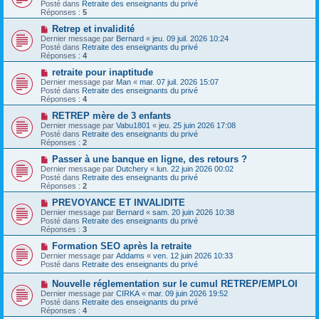
u
Posté dans
Retraite des enseignants du privé
g
m
v
Réponses :
5
e
e
e
s
a
N
Retrep et invalidité
s
u
o
Dernier message par
Bernard
«
jeu. 09 juil. 2026 10:24
a
m
u
Posté dans
Retraite des enseignants du privé
g
e
v
Réponses :
4
e
s
e
s
a
N
retraite pour inaptitude
a
u
o
Dernier message par
Man
«
mar. 07 juil. 2026 15:07
g
m
u
Posté dans
Retraite des enseignants du privé
e
e
v
Réponses :
4
s
e
s
a
N
RETREP mère de 3 enfants
a
u
o
Dernier message par
Vabu1801
«
jeu. 25 juin 2026 17:08
g
m
u
Posté dans
Retraite des enseignants du privé
e
e
v
Réponses :
2
s
e
s
a
N
Passer à une banque en ligne, des retours ?
a
u
o
Dernier message par
Dutchery
«
lun. 22 juin 2026 00:02
g
m
u
Posté dans
Retraite des enseignants du privé
e
e
v
Réponses :
2
s
e
s
a
N
PREVOYANCE ET INVALIDITE
a
u
o
Dernier message par
Bernard
«
sam. 20 juin 2026 10:38
g
m
u
Posté dans
Retraite des enseignants du privé
e
e
v
Réponses :
3
s
e
s
a
N
Formation SEO après la retraite
a
u
o
Dernier message par
Addams
«
ven. 12 juin 2026 10:33
g
m
u
Posté dans
Retraite des enseignants du privé
e
e
v
s
e
N
Nouvelle réglementation sur le cumul RETREP/EMPLOI
s
a
o
Dernier message par
CIRKA
«
mar. 09 juin 2026 19:52
a
u
u
Posté dans
Retraite des enseignants du privé
g
m
v
Réponses :
4
e
e
e