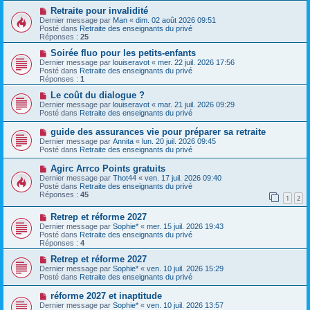
s
a
N
Retraite pour invalidité
a
u
o
Dernier message par
Man
«
dim. 02 août 2026 09:51
g
m
u
Posté dans
Retraite des enseignants du privé
e
e
v
Réponses :
25
s
e
s
a
N
Soirée fluo pour les petits-enfants
a
u
o
Dernier message par
louiseravot
«
mer. 22 juil. 2026 17:56
g
m
u
Posté dans
Retraite des enseignants du privé
e
e
v
Réponses :
1
s
e
s
a
N
Le coût du dialogue ?
a
u
o
Dernier message par
louiseravot
«
mar. 21 juil. 2026 09:29
g
m
u
Posté dans
Retraite des enseignants du privé
e
e
v
s
e
N
guide des assurances vie pour préparer sa retraite
s
a
o
Dernier message par
Annita
«
lun. 20 juil. 2026 09:45
a
u
u
Posté dans
Retraite des enseignants du privé
g
m
v
e
e
e
N
Agirc Arrco Points gratuits
s
a
o
s
Dernier message par
Thot44
«
ven. 17 juil. 2026 09:40
u
u
a
Posté dans
Retraite des enseignants du privé
m
v
g
Réponses :
45
e
1
2
e
e
s
a
s
N
Retrep et réforme 2027
u
a
o
m
Dernier message par
Sophie*
«
mer. 15 juil. 2026 19:43
g
u
e
Posté dans
Retraite des enseignants du privé
e
v
s
Réponses :
4
e
s
a
N
a
Retrep et réforme 2027
u
o
g
Dernier message par
Sophie*
«
ven. 10 juil. 2026 15:29
m
u
e
Posté dans
Retraite des enseignants du privé
e
v
s
e
N
réforme 2027 et inaptitude
s
a
o
Dernier message par
Sophie*
«
ven. 10 juil. 2026 13:57
a
u