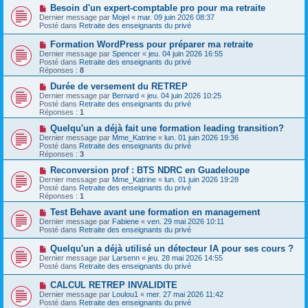
s
a
N
Besoin d'un expert-comptable pro pour ma retraite
s
u
o
Dernier message par
Mojel
«
mar. 09 juin 2026 08:37
a
m
u
Posté dans
Retraite des enseignants du privé
g
e
v
e
s
e
N
Formation WordPress pour préparer ma retraite
s
a
o
Dernier message par
Spencer
«
jeu. 04 juin 2026 16:55
a
u
u
Posté dans
Retraite des enseignants du privé
g
m
v
Réponses :
8
e
e
e
s
a
N
Durée de versement du RETREP
s
u
o
Dernier message par
Bernard
«
jeu. 04 juin 2026 10:25
a
m
u
Posté dans
Retraite des enseignants du privé
g
e
v
Réponses :
1
e
s
e
s
a
N
Quelqu'un a déjà fait une formation leading transition?
a
u
o
Dernier message par
Mme_Katrine
«
lun. 01 juin 2026 19:36
g
m
u
Posté dans
Retraite des enseignants du privé
e
e
v
Réponses :
3
s
e
s
a
N
Reconversion prof : BTS NDRC en Guadeloupe
a
u
o
Dernier message par
Mme_Katrine
«
lun. 01 juin 2026 19:28
g
m
u
Posté dans
Retraite des enseignants du privé
e
e
v
Réponses :
1
s
e
s
a
N
Test Behave avant une formation en management
a
u
o
Dernier message par
Fabiene
«
ven. 29 mai 2026 10:11
g
m
u
Posté dans
Retraite des enseignants du privé
e
e
v
s
e
N
Quelqu'un a déjà utilisé un détecteur IA pour ses cours ?
s
a
o
Dernier message par
Larsenn
«
jeu. 28 mai 2026 14:55
a
u
u
Posté dans
Retraite des enseignants du privé
g
m
v
e
e
e
N
CALCUL RETREP INVALIDITE
s
a
o
s
Dernier message par
Loulou1
«
mer. 27 mai 2026 11:42
u
u
a
Posté dans
Retraite des enseignants du privé
m