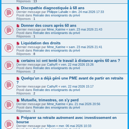
v
g
Réponses :
13
e
e
e
s
a
N
Discopathie diagnostiquée à 68 ans
s
u
o
Dernier message par
Philippe Lahalle
«
dim. 24 mai 2026 17:33
a
m
u
Posté dans
Retraite des enseignants du privé
g
e
v
Réponses :
1
e
s
e
s
a
N
Donner des cours après 60 ans
a
u
o
Dernier message par
Mme_Katrine
«
sam. 23 mai 2026 21:43
g
m
u
Posté dans
Retraite des enseignants du privé
e
e
v
Réponses :
1
s
e
s
a
N
Liquidation des droits
a
u
o
Dernier message par
Mme_Katrine
«
sam. 23 mai 2026 21:41
g
m
u
Posté dans
Retraite des enseignants du privé
e
e
v
Réponses :
8
s
e
s
a
N
certains ici ont tenté le travail à distance après 60 ans ?
a
u
o
Dernier message par
CathyR
«
ven. 22 mai 2026 15:26
g
m
u
Posté dans
Retraite des enseignants du privé
e
e
v
Réponses :
2
s
e
s
a
N
Quelqu'un a déjà géré une PME avant de partir en retraite
a
u
o
?
g
m
u
Dernier message par
CathyR
«
ven. 22 mai 2026 15:17
e
e
v
Posté dans
Retraite des enseignants du privé
s
e
Réponses :
2
s
a
a
u
N
Mutuelle, trimestres, on s'y perd
g
m
o
Dernier message par
Mme_Katrine
«
jeu. 21 mai 2026 20:56
e
e
u
Posté dans
Retraite des enseignants du privé
s
v
Réponses :
1
s
e
a
a
N
Préparer sa retraite autrement avec investissement en
g
u
o
bourse
e
m
u
Dernier message par
Mjson
«
mer. 06 mai 2026 10:33
e
v