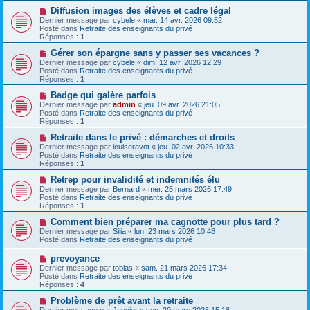
e
s
a
N
Diffusion images des élèves et cadre légal
a
u
o
Dernier message par
cybele
«
mar. 14 avr. 2026 09:52
g
m
u
Posté dans
Retraite des enseignants du privé
e
e
v
Réponses :
1
s
e
s
a
N
Gérer son épargne sans y passer ses vacances ?
a
u
o
Dernier message par
cybele
«
dim. 12 avr. 2026 12:29
g
m
u
Posté dans
Retraite des enseignants du privé
e
e
v
Réponses :
1
s
e
s
a
N
Badge qui galère parfois
a
u
o
Dernier message par
admin
«
jeu. 09 avr. 2026 21:05
g
m
u
Posté dans
Retraite des enseignants du privé
e
e
v
Réponses :
1
s
e
s
a
N
Retraite dans le privé : démarches et droits
a
u
o
Dernier message par
louiseravot
«
jeu. 02 avr. 2026 10:33
g
m
u
Posté dans
Retraite des enseignants du privé
e
e
v
Réponses :
1
s
e
s
a
N
Retrep pour invalidité et indemnités élu
a
u
o
Dernier message par
Bernard
«
mer. 25 mars 2026 17:49
g
m
u
Posté dans
Retraite des enseignants du privé
e
e
v
Réponses :
1
s
e
s
a
N
Comment bien préparer ma cagnotte pour plus tard ?
a
u
o
Dernier message par
Silia
«
lun. 23 mars 2026 10:48
g
m
u
Posté dans
Retraite des enseignants du privé
e
e
v
s
e
N
prevoyance
s
a
o
Dernier message par
tobias
«
sam. 21 mars 2026 17:34
a
u
u
Posté dans
Retraite des enseignants du privé
g
m
v
Réponses :
4
e
e
e
s
a
N
Problème de prêt avant la retraite
s
u
o