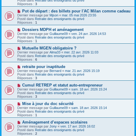
Posté dans
Retraite des enseignants du privé
s
e
Réponses :
3
s
a
a
u
N
Pot de départ : des billets pour l'AC Milan comme cadeau
g
m
o
Dernier message par
Mjson
«
mar. 05 mai 2026 23:55
e
e
u
Posté dans
Retraite des enseignants du privé
s
v
Réponses :
1
s
e
a
a
N
Dossiers MDPH et aménagement
g
u
o
Dernier message par
Guillaume09
«
ven. 24 avr. 2026 14:53
e
m
u
Posté dans
Retraite des enseignants du privé
e
v
Réponses :
1
s
e
s
a
N
Mutuelle MGEN obligatoire ?
a
u
o
Dernier message par
Alma33
«
mer. 22 avr. 2026 11:03
g
m
u
Posté dans
Retraite des enseignants du privé
e
e
v
Réponses :
6
s
e
s
a
N
retraite pour inaptitude
a
u
o
Dernier message par
Bernard
«
mar. 21 avr. 2026 15:19
g
m
u
Posté dans
Retraite des enseignants du privé
e
e
v
Réponses :
3
s
e
s
a
N
Cumul RETREP et statut auto-entrepreneur
a
u
o
Dernier message par
Guillaume09
«
sam. 18 avr. 2026 15:24
g
m
u
Posté dans
Retraite des enseignants du privé
e
e
v
Réponses :
3
s
e
s
a
N
Mise à jour du doc sécurité
a
u
o
Dernier message par
Guillaume09
«
sam. 18 avr. 2026 15:14
g
m
u
Posté dans
Retraite des enseignants du privé
e
e
v
Réponses :
1
s
e
s
a
N
Aménagement d’espaces scolaires
a
u
o
Dernier message par
Jony
«
ven. 17 avr. 2026 16:02
g
m
u
Posté dans
Retraite des enseignants du privé
e
e
v
Réponses :
2
s