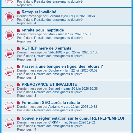
u
Posté dans
Retraite des enseignants du privé
g
m
v
Réponses :
5
e
e
e
s
a
N
Retrep et invalidité
s
u
o
Dernier message par
Bernard
«
jeu. 09 juil. 2026 10:24
a
m
u
Posté dans
Retraite des enseignants du privé
g
e
v
Réponses :
4
e
s
e
s
a
N
retraite pour inaptitude
a
u
o
Dernier message par
Man
«
mar. 07 juil. 2026 15:07
g
m
u
Posté dans
Retraite des enseignants du privé
e
e
v
Réponses :
4
s
e
s
a
N
RETREP mère de 3 enfants
a
u
o
Dernier message par
Vabu1801
«
jeu. 25 juin 2026 17:08
g
m
u
Posté dans
Retraite des enseignants du privé
e
e
v
Réponses :
2
s
e
s
a
N
Passer à une banque en ligne, des retours ?
a
u
o
Dernier message par
Dutchery
«
lun. 22 juin 2026 00:02
g
m
u
Posté dans
Retraite des enseignants du privé
e
e
v
Réponses :
2
s
e
s
a
N
PREVOYANCE ET INVALIDITE
a
u
o
Dernier message par
Bernard
«
sam. 20 juin 2026 10:38
g
m
u
Posté dans
Retraite des enseignants du privé
e
e
v
Réponses :
3
s
e
s
a
N
Formation SEO après la retraite
a
u
o
Dernier message par
Addams
«
ven. 12 juin 2026 10:33
g
m
u
Posté dans
Retraite des enseignants du privé
e
e
v
s
e
N
Nouvelle réglementation sur le cumul RETREP/EMPLOI
s
a
o
Dernier message par
CIRKA
«
mar. 09 juin 2026 19:52
a
u
u
Posté dans
Retraite des enseignants du privé
g
m
v
Réponses :
4
e
e
e