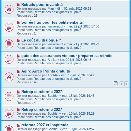
s
a
N
Retraite pour invalidité
a
u
o
Dernier message par
Man
«
dim. 02 août 2026 09:51
g
m
u
Posté dans
Retraite des enseignants du privé
e
e
v
Réponses :
25
s
e
s
a
N
Soirée fluo pour les petits-enfants
a
u
o
Dernier message par
louiseravot
«
mer. 22 juil. 2026 17:56
g
m
u
Posté dans
Retraite des enseignants du privé
e
e
v
Réponses :
1
s
e
s
a
N
Le coût du dialogue ?
a
u
o
Dernier message par
louiseravot
«
mar. 21 juil. 2026 09:29
g
m
u
Posté dans
Retraite des enseignants du privé
e
e
v
s
e
N
guide des assurances vie pour préparer sa retraite
s
a
o
Dernier message par
Annita
«
lun. 20 juil. 2026 09:45
a
u
u
Posté dans
Retraite des enseignants du privé
g
m
v
e
e
e
N
Agirc Arrco Points gratuits
s
a
o
s
Dernier message par
Thot44
«
ven. 17 juil. 2026 09:40
u
u
a
Posté dans
Retraite des enseignants du privé
m
v
g
Réponses :
45
e
1
2
e
e
s
a
s
N
Retrep et réforme 2027
u
a
o
m
Dernier message par
Sophie*
«
mer. 15 juil. 2026 19:43
g
u
e
Posté dans
Retraite des enseignants du privé
e
v
s
Réponses :
4
e
s
a
N
a
Retrep et réforme 2027
u
o
g
Dernier message par
Sophie*
«
ven. 10 juil. 2026 15:29
m
u
e
Posté dans
Retraite des enseignants du privé
e
v
s
e
N
réforme 2027 et inaptitude
s
a
o
Dernier message par
Sophie*
«
ven. 10 juil. 2026 13:57
a
u