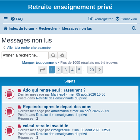
Retraite enseignement privé
FAQ
S’enregistrer
Connexion
R
Index du forum
Rechercher
Messages non lus
e
Messages non lus
c
Aller à la recherche avancée
h
Rechercher
Recherche avancée
e
Marquer tout comme lu
• Plus de 1000 résultats ont été trouvés
r
Page
1
sur
20
1
2
3
4
5
20
Suivante
…
c
h
Sujets
e
N
Ado qui rentre seul : rassurant ?
o
Dernier message par
Marinep4
«
mer. 05 août 2026 15:36
r
u
Posté dans
Retraite des enseignants du privé
v
e
N
Repeindre apres le depart des ados
a
o
Dernier message par
Anaismartin
«
mar. 04 août 2026 22:09
u
u
Posté dans
Retraite des enseignants du privé
m
v
Réponses :
2
e
e
s
a
N
calcul retraite invalidité
s
u
o
Dernier message par
kimoger2001
«
lun. 03 août 2026 13:50
a
m
u
Posté dans
Retraite des enseignants du privé
g
e
v
Réponses :
3
e
s
e