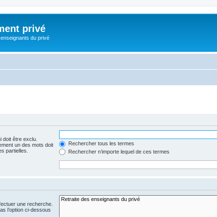
ment privé
 enseignants du privé
 doit être exclu.
Rechercher tous les termes
ement un des mots doit
s partielles.
Rechercher n’importe lequel de ces termes
fectuer une recherche.
s l’option ci-dessous