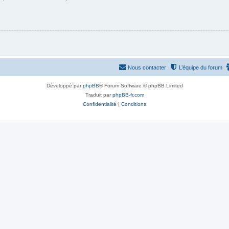
Nous contacter
L’équipe du forum
Développé par
phpBB
® Forum Software © phpBB Limited
Traduit par
phpBB-fr.com
Confidentialité
|
Conditions