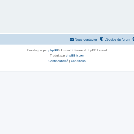
Nous contacter
L’équipe du forum
Développé par
phpBB
® Forum Software © phpBB Limited
Traduit par
phpBB-fr.com
Confidentialité
|
Conditions