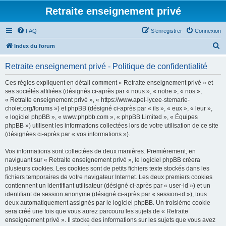
Retraite enseignement privé
FAQ
S’enregistrer
Connexion
R
Index du forum
e
Retraite enseignement privé - Politique de confidentialité
c
h
Ces règles expliquent en détail comment « Retraite enseignement privé » et
ses sociétés affiliées (désignés ci-après par « nous », « notre », « nos »,
e
« Retraite enseignement privé », « https://www.apel-lycee-stemarie-
r
cholet.org/forums ») et phpBB (désigné ci-après par « ils », « eux », « leur »,
« logiciel phpBB », « www.phpbb.com », « phpBB Limited », « Équipes
c
phpBB ») utilisent les informations collectées lors de votre utilisation de ce site
h
(désignées ci-après par « vos informations »).
e
Vos informations sont collectées de deux manières. Premièrement, en
r
naviguant sur « Retraite enseignement privé », le logiciel phpBB créera
plusieurs cookies. Les cookies sont de petits fichiers texte stockés dans les
fichiers temporaires de votre navigateur Internet. Les deux premiers cookies
contiennent un identifiant utilisateur (désigné ci-après par « user-id ») et un
identifiant de session anonyme (désigné ci-après par « session-id »), tous
deux automatiquement assignés par le logiciel phpBB. Un troisième cookie
sera créé une fois que vous aurez parcouru les sujets de « Retraite
enseignement privé ». Il stocke des informations sur les sujets que vous avez