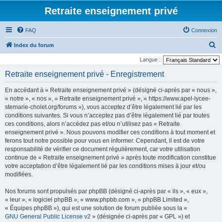
Retraite enseignement privé
FAQ
Connexion
R
Index du forum
e
Langue :
c
Retraite enseignement privé - Enregistrement
h
En accédant à « Retraite enseignement privé » (désigné ci-après par « nous »,
e
« notre », « nos », « Retraite enseignement privé », « https://www.apel-lycee-
r
stemarie-cholet.org/forums »), vous acceptez d’être légalement lié par les
conditions suivantes. Si vous n’acceptez pas d’être légalement lié par toutes
c
ces conditions, alors n’accédez pas et/ou n’utilisez pas « Retraite
h
enseignement privé ». Nous pouvons modifier ces conditions à tout moment et
e
ferons tout notre possible pour vous en informer. Cependant, il est de votre
responsabilité de vérifier ce document régulièrement, car votre utilisation
r
continue de « Retraite enseignement privé » après toute modification constitue
votre acceptation d’être légalement lié par les conditions mises à jour et/ou
modifiées.
Nos forums sont propulsés par phpBB (désigné ci-après par « ils », « eux »,
« leur », « logiciel phpBB », « www.phpbb.com », « phpBB Limited »,
« Équipes phpBB »), qui est une solution de forum publiée sous la «
GNU General Public License v2
» (désignée ci-après par « GPL ») et