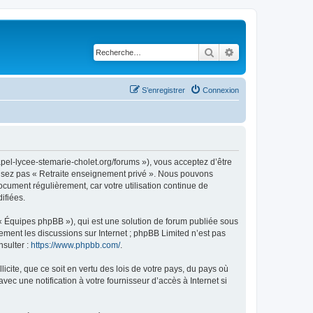
Rechercher
Recherche avancé
S’enregistrer
Connexion
apel-lycee-stemarie-cholet.org/forums »), vous acceptez d’être
tilisez pas « Retraite enseignement privé ». Nous pouvons
document régulièrement, car votre utilisation continue de
ifiées.
 « Équipes phpBB »), qui est une solution de forum publiée sous
uement les discussions sur Internet ; phpBB Limited n’est pas
nsulter :
https://www.phpbb.com/
.
icite, que ce soit en vertu des lois de votre pays, du pays où
ec une notification à votre fournisseur d’accès à Internet si