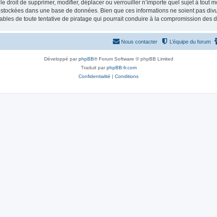
 droit de supprimer, modifier, déplacer ou verrouiller n’importe quel sujet à tout 
t stockées dans une base de données. Bien que ces informations ne soient pas divul
bles de toute tentative de piratage qui pourrait conduire à la compromission des 
Nous contacter
L’équipe du forum
Développé par
phpBB
® Forum Software © phpBB Limited
Traduit par
phpBB-fr.com
Confidentialité
|
Conditions