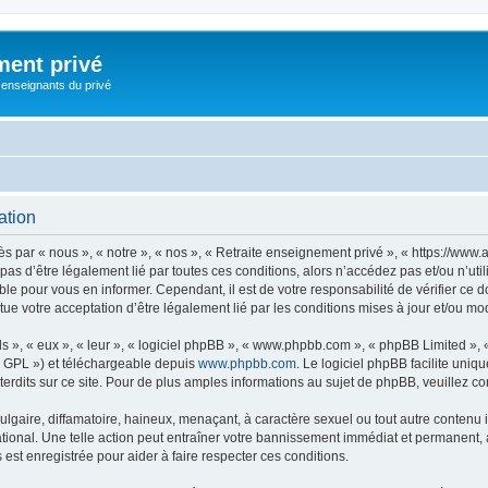
ment privé
 enseignants du privé
ation
 par « nous », « notre », « nos », « Retraite enseignement privé », « https://www.
 pas d’être légalement lié par toutes ces conditions, alors n’accédez pas et/ou n’u
ble pour vous en informer. Cependant, il est de votre responsabilité de vérifier ce 
ue votre acceptation d’être légalement lié par les conditions mises à jour et/ou mod
s », « eux », « leur », « logiciel phpBB », « www.phpbb.com », « phpBB Limited »,
« GPL ») et téléchargeable depuis
www.phpbb.com
. Le logiciel phpBB facilite uniq
dits sur ce site. Pour de plus amples informations au sujet de phpBB, veuillez co
gaire, diffamatoire, haineux, menaçant, à caractère sexuel ou tout autre contenu ill
tional. Une telle action peut entraîner votre bannissement immédiat et permanent, av
st enregistrée pour aider à faire respecter ces conditions.