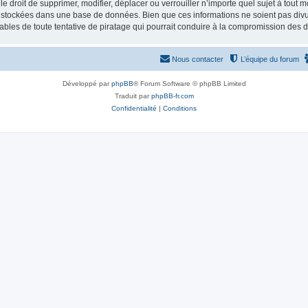
 droit de supprimer, modifier, déplacer ou verrouiller n’importe quel sujet à tout 
t stockées dans une base de données. Bien que ces informations ne soient pas divul
bles de toute tentative de piratage qui pourrait conduire à la compromission des 
Nous contacter
L’équipe du forum
Développé par
phpBB
® Forum Software © phpBB Limited
Traduit par
phpBB-fr.com
Confidentialité
|
Conditions