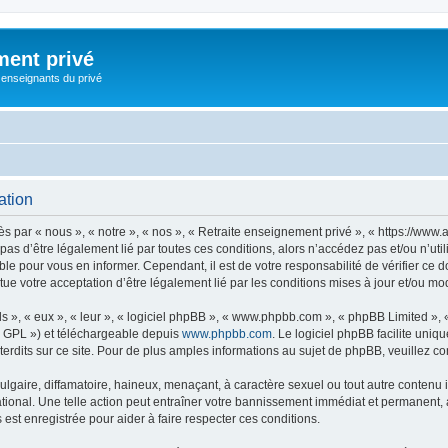
ment privé
 enseignants du privé
ation
 par « nous », « notre », « nos », « Retraite enseignement privé », « https://www.
 pas d’être légalement lié par toutes ces conditions, alors n’accédez pas et/ou n’u
ble pour vous en informer. Cependant, il est de votre responsabilité de vérifier ce 
ue votre acceptation d’être légalement lié par les conditions mises à jour et/ou mod
s », « eux », « leur », « logiciel phpBB », « www.phpbb.com », « phpBB Limited »,
« GPL ») et téléchargeable depuis
www.phpbb.com
. Le logiciel phpBB facilite uniq
dits sur ce site. Pour de plus amples informations au sujet de phpBB, veuillez co
gaire, diffamatoire, haineux, menaçant, à caractère sexuel ou tout autre contenu ill
tional. Une telle action peut entraîner votre bannissement immédiat et permanent, av
st enregistrée pour aider à faire respecter ces conditions.