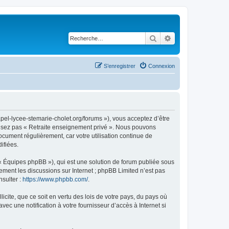
Rechercher
Recherche avancé
S’enregistrer
Connexion
apel-lycee-stemarie-cholet.org/forums »), vous acceptez d’être
tilisez pas « Retraite enseignement privé ». Nous pouvons
document régulièrement, car votre utilisation continue de
ifiées.
 « Équipes phpBB »), qui est une solution de forum publiée sous
uement les discussions sur Internet ; phpBB Limited n’est pas
nsulter :
https://www.phpbb.com/
.
icite, que ce soit en vertu des lois de votre pays, du pays où
ec une notification à votre fournisseur d’accès à Internet si