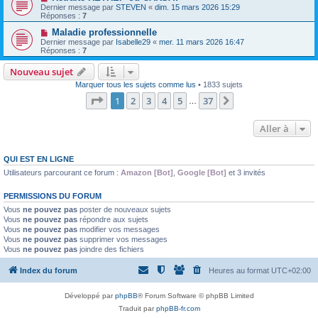
Dernier message par
STEVEN
«
dim. 15 mars 2026 15:29
Réponses :
7
Maladie professionnelle
Dernier message par
Isabelle29
«
mer. 11 mars 2026 16:47
Réponses :
7
Nouveau sujet
Marquer tous les sujets comme lus
• 1833 sujets
Page
1
sur
37
1
2
3
4
5
37
Suivante
…
Aller à
QUI EST EN LIGNE
Utilisateurs parcourant ce forum :
Amazon [Bot]
,
Google [Bot]
et 3 invités
PERMISSIONS DU FORUM
Vous
ne pouvez pas
poster de nouveaux sujets
Vous
ne pouvez pas
répondre aux sujets
Vous
ne pouvez pas
modifier vos messages
Vous
ne pouvez pas
supprimer vos messages
Vous
ne pouvez pas
joindre des fichiers
Index du forum
Heures au format
UTC+02:00
Développé par
phpBB
® Forum Software © phpBB Limited
Traduit par
phpBB-fr.com