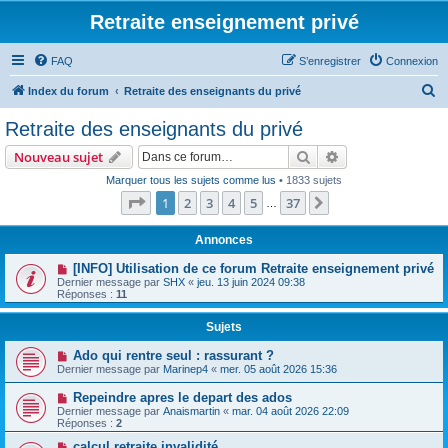
Retraite enseignement privé
FAQ
S’enregistrer
Connexion
R
Index du forum
Retraite des enseignants du privé
e
Retraite des enseignants du privé
c
Rechercher
Recherche avanc
Nouveau sujet
h
Marquer tous les sujets comme lus
• 1833 sujets
e
Page
1
sur
37
1
2
3
4
5
37
Suivante
…
r
c
Annonces
h
[INFO] Utilisation de ce forum Retraite enseignement privé
Dernier message par
SHX
«
jeu. 13 juin 2024 09:38
e
Réponses :
11
r
Sujets
Ado qui rentre seul : rassurant ?
Dernier message par
Marinep4
«
mer. 05 août 2026 15:36
Repeindre apres le depart des ados
Dernier message par
Anaismartin
«
mar. 04 août 2026 22:09
Réponses :
2
calcul retraite invalidité