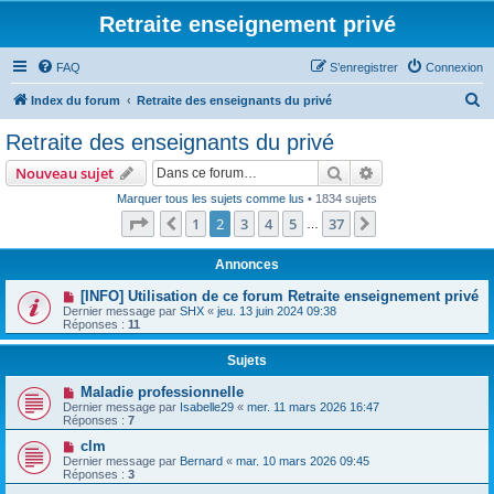
Retraite enseignement privé
FAQ
S’enregistrer
Connexion
R
Index du forum
Retraite des enseignants du privé
e
Retraite des enseignants du privé
c
Rechercher
Recherche avanc
Nouveau sujet
h
Marquer tous les sujets comme lus
• 1834 sujets
e
Page
2
sur
37
1
2
3
4
5
37
Précédente
Suivante
…
r
c
Annonces
h
[INFO] Utilisation de ce forum Retraite enseignement privé
Dernier message par
SHX
«
jeu. 13 juin 2024 09:38
e
Réponses :
11
r
Sujets
Maladie professionnelle
Dernier message par
Isabelle29
«
mer. 11 mars 2026 16:47
Réponses :
7
clm
Dernier message par
Bernard
«
mar. 10 mars 2026 09:45
Réponses :
3