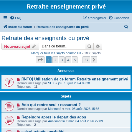
Retraite enseignement privé
FAQ
S’enregistrer
Connexion
R
Index du forum
Retraite des enseignants du privé
e
Retraite des enseignants du privé
c
Rechercher
Recherche avanc
Nouveau sujet
h
Marquer tous les sujets comme lus
• 1833 sujets
e
Page
1
sur
37
1
2
3
4
5
37
Suivante
…
r
c
Annonces
h
[INFO] Utilisation de ce forum Retraite enseignement privé
Dernier message par
SHX
«
jeu. 13 juin 2024 09:38
e
Réponses :
11
r
Sujets
Ado qui rentre seul : rassurant ?
Dernier message par
Marinep4
«
mer. 05 août 2026 15:36
Repeindre apres le depart des ados
Dernier message par
Anaismartin
«
mar. 04 août 2026 22:09
Réponses :
2
calcul retraite invalidité