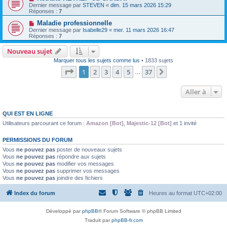
Dernier message par
STEVEN
«
dim. 15 mars 2026 15:29
Réponses :
7
Maladie professionnelle
Dernier message par
Isabelle29
«
mer. 11 mars 2026 16:47
Réponses :
7
Nouveau sujet
Marquer tous les sujets comme lus
• 1833 sujets
Page
1
sur
37
1
2
3
4
5
37
Suivante
…
Aller à
QUI EST EN LIGNE
Utilisateurs parcourant ce forum :
Amazon [Bot]
,
Majestic-12 [Bot]
et 1 invité
PERMISSIONS DU FORUM
Vous
ne pouvez pas
poster de nouveaux sujets
Vous
ne pouvez pas
répondre aux sujets
Vous
ne pouvez pas
modifier vos messages
Vous
ne pouvez pas
supprimer vos messages
Vous
ne pouvez pas
joindre des fichiers
Index du forum
Heures au format
UTC+02:00
Développé par
phpBB
® Forum Software © phpBB Limited
Traduit par
phpBB-fr.com