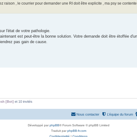
 avez raison , le courrier pour demander une RI doit être explicite , ma psy se conten
r l'état de votre pathologie.
intenant est peut-être la bonne solution. Votre demande doit être étoffée d'un
btiendrez pas gain de cause.
sh [Bot]
et 10 invités
Nous contacter
L’équipe du forum
Développé par
phpBB
® Forum Software © phpBB Limited
Traduit par
phpBB-fr.com
Confidentialité
|
Conditions