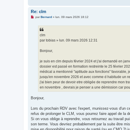
Re: clm
M
par
Bernard
»
lun. 09 mars 2026 18:12
e
s
s
a
g
clm
e
par tobias » lun. 09 mars 2026 12:31
n
o
n
Bonjour,
l
u
je suis en clm depuis février 2024 et j'ai demandé en ja
dossier est passé en formation restreinte le 25 février 20
médical a mentionné "aptitude aux fonctions" favorable, je n
jusqu'en novembre 2026 et avec comme d habitude un ren
j'ai bien peur de devoir etre obligée de reprendre mon
en novembre , devrais je penser a une démission car pour 
Bonjour,
Lors du prochain RDV avec l'expert, munissez-vous d'un cert
refus de prolonger le CLM, vous pourrez faire appel de la d
Si on vous oblige à reprendre, vous retournez au travail p
son terme. Vous devriez probablement par la suite être mise
mise en disponibilité pour raison de santé (ou en CMO ?) 