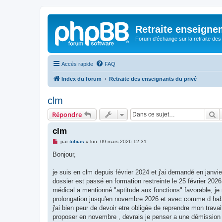
Retraite enseigne
Forum d'échange sur la retraite des
Accès rapide
FAQ
Index du forum
Retraite des enseignants du privé
clm
R
Répondre
clm
M
par
tobias
»
lun. 09 mars 2026 12:31
e
s
Bonjour,
s
a
g
je suis en clm depuis février 2024 et j'ai demandé en janv
e
dossier est passé en formation restreinte le 25 février 2026
n
o
médical a mentionné "aptitude aux fonctions" favorable, je n'a
n
prolongation jusqu'en novembre 2026 et avec comme d habi
l
u
j'ai bien peur de devoir etre obligée de reprendre mon 
proposer en novembre , devrais je penser a une démission c