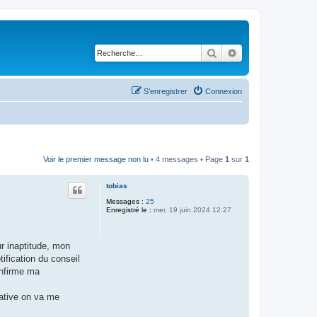
Rechercher
Recherche avancé
S’enregistrer
Connexion
Voir le premier message non lu
• 4 messages • Page
1
sur
1
tobias
Messages :
25
Enregistré le :
mer. 19 juin 2024 12:27
r inaptitude, mon
ification du conseil
confirme ma
ative on va me