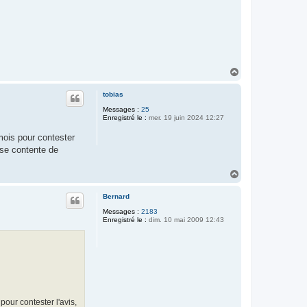
H
a
u
tobias
t
Messages :
25
Enregistré le :
mer. 19 juin 2024 12:27
mois pour contester
y se contente de
H
a
u
Bernard
t
Messages :
2183
Enregistré le :
dim. 10 mai 2009 12:43
our contester l'avis,