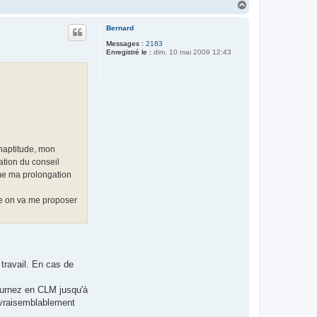
H
a
u
Bernard
t
Messages :
2183
Enregistré le :
dim. 10 mai 2009 12:43
inaptitude, mon
ation du conseil
irme ma prolongation
e on va me proposer
 travail. En cas de
tournez en CLM jusqu'à
z vraisemblablement