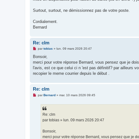
Surtout, surtout, ne démissionnez pas de votre poste.
Cordialement.
Bernard
Re: clm
M
par
tobias
»
lun. 09 mars 2026 20:47
e
s
Bonsoir,
s
merci pour votre réponse Bernard, vous pensez que je dois 
a
g
l'avis, est ce que celui ci n 'est pas définitif? par ailleur
e
recopier le meme courrier depuis le début .
n
o
n
l
Re: clm
u
M
par
Bernard
»
mar. 10 mars 2026 09:45
e
s
s
a
g
Re: clm
e
par tobias » lun. 09 mars 2026 20:47
n
o
n
Bonsoir,
l
u
merci pour votre réponse Bernard, vous pensez que je dois 