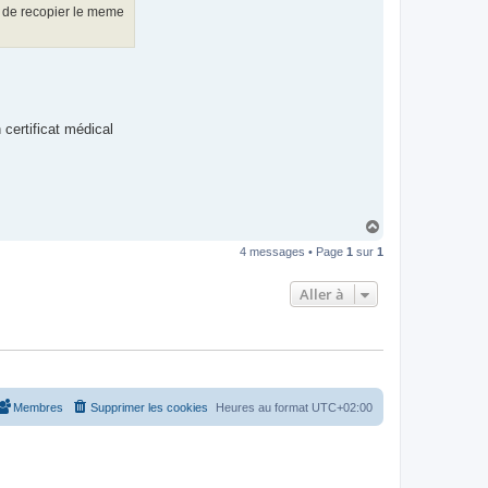
te de recopier le meme
 certificat médical
H
a
4 messages • Page
1
sur
1
u
t
Aller à
Membres
Supprimer les cookies
Heures au format
UTC+02:00