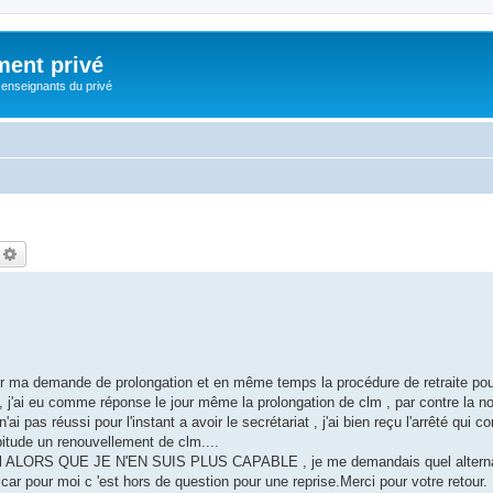
ment privé
 enseignants du privé
echercher
Recherche avancée
ier ma demande de prolongation et en même temps la procédure de retraite pou
, j'ai eu comme réponse le jour même la prolongation de clm , par contre la not
i pas réussi pour l'instant a avoir le secrétariat , j'ai bien reçu l'arrêté qui 
tude un renouvellement de clm....
travail ALORS QUE JE N'EN SUIS PLUS CAPABLE , je me demandais quel altern
ar pour moi c 'est hors de question pour une reprise.Merci pour votre retour.