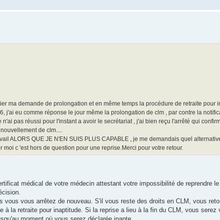
nvier ma demande de prolongation et en même temps la procédure de retraite pour 
26, j'ai eu comme réponse le jour même la prolongation de clm , par contre la notific
'ai pas réussi pour l'instant a avoir le secrétariat , j'ai bien reçu l'arrêté qui conf
ouvellement de clm....
 travail ALORS QUE JE N'EN SUIS PLUS CAPABLE , je me demandais quel alternativ
moi c 'est hors de question pour une reprise.Merci pour votre retour.
ificat médical de votre médecin attestant votre impossibilité de reprendre le
écision.
uis vous vous arrêtez de nouveau. S'il vous reste des droits en CLM, vous re
 à la retraite pour inaptitude. Si la reprise a lieu à la fin du CLM, vous sere
jusqu'au moment où vous serez déclarée inapte.