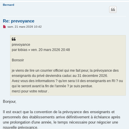
Bernard
Re: prevoyance
M
sam. 21 mars 2026 10:42
e
s
s
a
g
prevoyance
e
par tobias » ven. 20 mars 2026 20:48
n
o
n
Bonsoir
l
u
je viens de lire un courrier officiel qui me fait peur, la prévoyance des
enseignants du privé deviendra caduc au 31 decembre 2026.
Avez vous des informations ? qu'en sera t il des enseignants en RI ? ou
qui le seront avant la fin de l'année ? je suis perdue.
merci pour votre retour .
Bonjour,
Il est exact que la convention de la prévoyance des enseignants et
personnels des établissements arrive définitivement à échéance après
une prolongation d'une année, le temps nécessaire pour négocier une
nouvelle prévoyance.