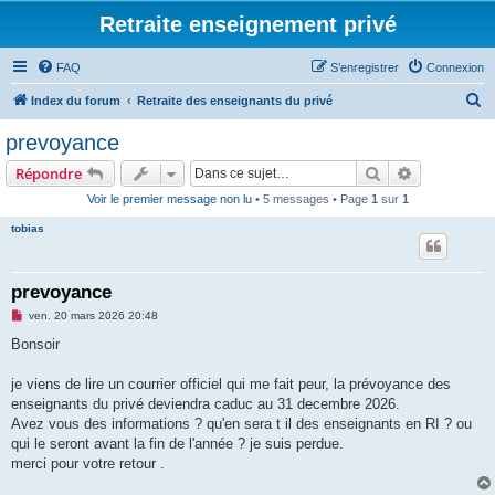
Retraite enseignement privé
FAQ
S’enregistrer
Connexion
R
Index du forum
Retraite des enseignants du privé
e
prevoyance
c
Rechercher
Recherche 
Répondre
h
Voir le premier message non lu
• 5 messages • Page
1
sur
1
e
tobias
r
c
h
prevoyance
e
M
ven. 20 mars 2026 20:48
e
r
s
Bonsoir
s
a
g
je viens de lire un courrier officiel qui me fait peur, la prévoyance des
e
enseignants du privé deviendra caduc au 31 decembre 2026.
n
o
Avez vous des informations ? qu'en sera t il des enseignants en RI ? ou
n
qui le seront avant la fin de l'année ? je suis perdue.
l
u
merci pour votre retour .