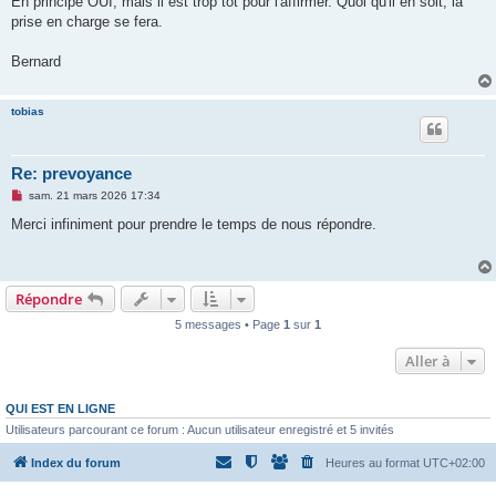
En principe OUI, mais il est trop tôt pour l'affirmer. Quoi qu'il en soit, la
s
prise en charge se fera.
a
g
e
Bernard
n
o
n
l
tobias
u
Re: prevoyance
M
sam. 21 mars 2026 17:34
e
s
Merci infiniment pour prendre le temps de nous répondre.
s
a
g
e
n
Répondre
o
n
5 messages • Page
1
sur
1
l
u
Aller à
QUI EST EN LIGNE
Utilisateurs parcourant ce forum : Aucun utilisateur enregistré et 5 invités
Index du forum
Heures au format
UTC+02:00