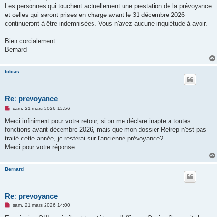
Les personnes qui touchent actuellement une prestation de la prévoyance
et celles qui seront prises en charge avant le 31 décembre 2026
continueront à être indemnisées. Vous n'avez aucune inquiétude à avoir.
Bien cordialement.
Bernard
tobias
Re: prevoyance
M
sam. 21 mars 2026 12:56
e
s
Merci infiniment pour votre retour, si on me déclare inapte a toutes
s
fonctions avant décembre 2026, mais que mon dossier Retrep n'est pas
a
g
traité cette année, je resterai sur l'ancienne prévoyance?
e
Merci pour votre réponse.
n
o
n
l
Bernard
u
Re: prevoyance
M
sam. 21 mars 2026 14:00
e
s