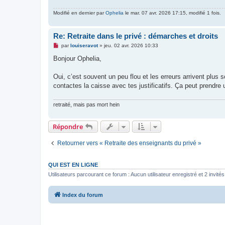
Modifié en dernier par
Ophelia
le mar. 07 avr. 2026 17:15, modifié 1 fois.
Re: Retraite dans le privé : démarches et droits
M
par
louiseravot
»
jeu. 02 avr. 2026 10:33
e
s
Bonjour Ophelia,
s
a
g
Oui, c’est souvent un peu flou et les erreurs arrivent plus 
e
contactes la caisse avec tes justificatifs. Ça peut prendre
n
o
n
retraité, mais pas mort hein
l
u
Répondre
Retourner vers « Retraite des enseignants du privé »
QUI EST EN LIGNE
Utilisateurs parcourant ce forum : Aucun utilisateur enregistré et 2 invités
Index du forum