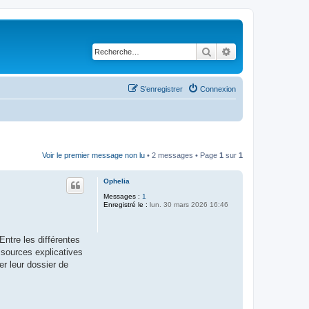
Rechercher
Recherche avancé
S’enregistrer
Connexion
Voir le premier message non lu
• 2 messages • Page
1
sur
1
Ophelia
Messages :
1
Enregistré le :
lun. 30 mars 2026 16:46
Entre les différentes
essources explicatives
er leur dossier de