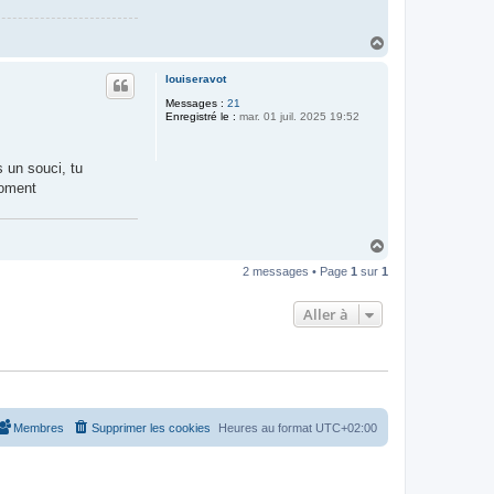
H
a
u
louiseravot
t
Messages :
21
Enregistré le :
mar. 01 juil. 2025 19:52
s un souci, tu
moment
H
a
2 messages • Page
1
sur
1
u
t
Aller à
Membres
Supprimer les cookies
Heures au format
UTC+02:00