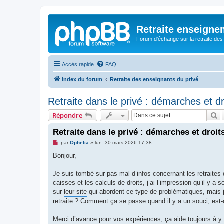
Retraite enseigne
Forum d'échange sur la retraite des
Accès rapide
FAQ
Index du forum
Retraite des enseignants du privé
Retraite dans le privé : démarches et dr
R
Répondre
Retraite dans le privé : démarches et droit
M
par
Ophelia
»
lun. 30 mars 2026 17:38
e
s
Bonjour,
s
a
g
Je suis tombé sur pas mal d’infos concernant les retraites 
e
caisses et les calculs de droits, j’ai l’impression qu’il y 
n
o
sur
leur site
qui abordent ce type de problématiques, mais je 
n
retraite ? Comment ça se passe quand il y a un souci, est-c
l
u
Merci d’avance pour vos expériences, ça aide toujours à y v