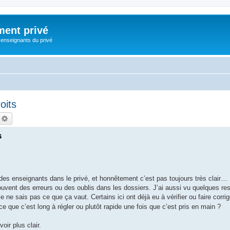
ment privé
 enseignants du privé
oits
echercher
Recherche avancée
s
des enseignants dans le privé, et honnêtement c’est pas toujours très clair… 
a souvent des erreurs ou des oublis dans les dossiers. J’ai aussi vu quelques r
ne sais pas ce que ça vaut. Certains ici ont déjà eu à vérifier ou faire corrig
e que c’est long à régler ou plutôt rapide une fois que c’est pris en main ?
oir plus clair.