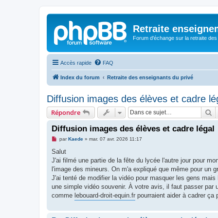
Retraite enseigne
Forum d'échange sur la retraite des
Accès rapide
FAQ
Index du forum
Retraite des enseignants du privé
Diffusion images des élèves et cadre lé
R
Répondre
Diffusion images des élèves et cadre légal
M
par
Kaede
»
mar. 07 avr. 2026 11:17
e
s
Salut
s
J'ai filmé une partie de la fête du lycée l'autre jour pour m
a
g
l'image des mineurs. On m'a expliqué que même pour un grou
e
J'ai tenté de modifier la vidéo pour masquer les gens mais 
n
o
une simple vidéo souvenir. À votre avis, il faut passer par
n
comme
lebouard-droit-equin.fr
pourraient aider à cadrer ça 
l
u