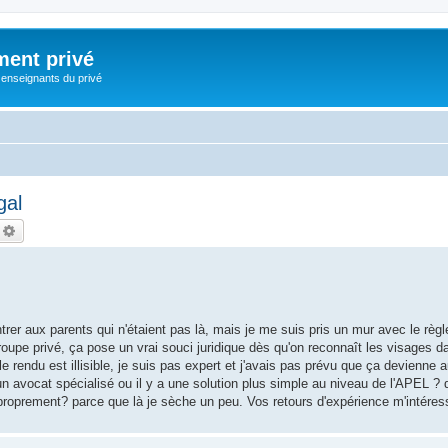
ment privé
 enseignants du privé
gal
echercher
Recherche avancée
ontrer aux parents qui n'étaient pas là, mais je me suis pris un mur avec le règl
pe privé, ça pose un vrai souci juridique dès qu'on reconnaît les visages da
le rendu est illisible, je suis pas expert et j'avais pas prévu que ça devienne
 un avocat spécialisé ou il y a une solution plus simple au niveau de l'APEL ?
proprement? parce que là je sèche un peu. Vos retours d'expérience m'intéres