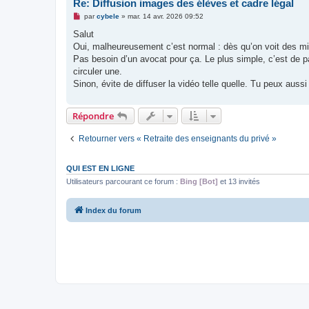
Re: Diffusion images des élèves et cadre légal
M
par
cybele
»
mar. 14 avr. 2026 09:52
e
s
Salut
s
Oui, malheureusement c’est normal : dès qu’on voit des mi
a
g
Pas besoin d’un avocat pour ça. Le plus simple, c’est de pa
e
circuler une.
n
o
Sinon, évite de diffuser la vidéo telle quelle. Tu peux aussi
n
l
u
Répondre
Retourner vers « Retraite des enseignants du privé »
QUI EST EN LIGNE
Utilisateurs parcourant ce forum :
Bing [Bot]
et 13 invités
Index du forum