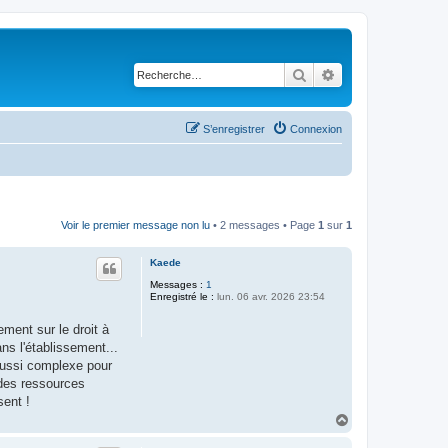
Rechercher
Recherche avancé
S’enregistrer
Connexion
Voir le premier message non lu
• 2 messages • Page
1
sur
1
Kaede
Messages :
1
Enregistré le :
lun. 06 avr. 2026 23:54
ement sur le droit à
ns l'établissement...
 aussi complexe pour
 des ressources
sent !
H
a
u