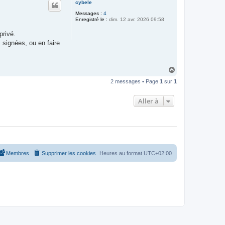
cybele
t
Messages :
4
Enregistré le :
dim. 12 avr. 2026 09:58
privé.
 signées, ou en faire
H
a
2 messages • Page
1
sur
1
u
t
Aller à
Membres
Supprimer les cookies
Heures au format
UTC+02:00