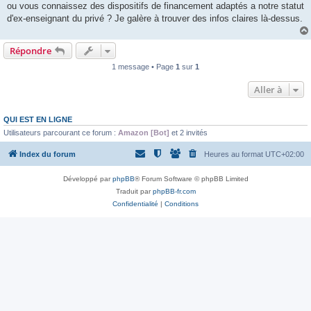
ou vous connaissez des dispositifs de financement adaptés a notre statut
d'ex-enseignant du privé ? Je galère à trouver des infos claires là-dessus.
Répondre
1 message • Page
1
sur
1
Aller à
QUI EST EN LIGNE
Utilisateurs parcourant ce forum :
Amazon [Bot]
et 2 invités
Index du forum
Heures au format
UTC+02:00
Développé par
phpBB
® Forum Software © phpBB Limited
Traduit par
phpBB-fr.com
Confidentialité
|
Conditions