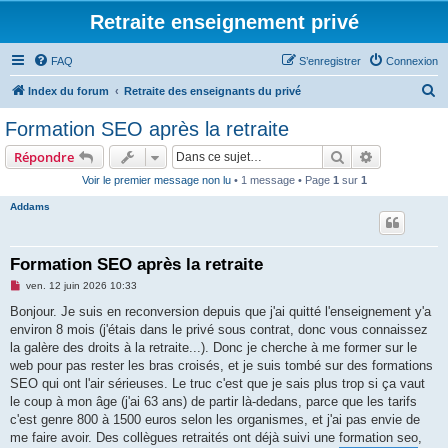
Retraite enseignement privé
FAQ
S’enregistrer
Connexion
R
Index du forum
Retraite des enseignants du privé
e
Formation SEO après la retraite
c
Rechercher
Recherche 
Répondre
h
Voir le premier message non lu
• 1 message • Page
1
sur
1
e
Addams
r
c
h
Formation SEO après la retraite
e
M
ven. 12 juin 2026 10:33
e
r
s
Bonjour. Je suis en reconversion depuis que j'ai quitté l'enseignement y'a
s
environ 8 mois (j'étais dans le privé sous contrat, donc vous connaissez
a
g
la galère des droits à la retraite...). Donc je cherche à me former sur le
e
web pour pas rester les bras croisés, et je suis tombé sur des formations
n
o
SEO qui ont l'air sérieuses. Le truc c'est que je sais plus trop si ça vaut
n
le coup à mon âge (j'ai 63 ans) de partir là-dedans, parce que les tarifs
l
u
c'est genre 800 à 1500 euros selon les organismes, et j'ai pas envie de
me faire avoir. Des collègues retraités ont déjà suivi une
formation seo
,