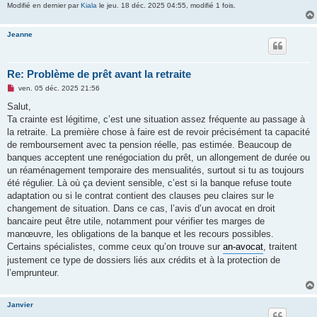
Modifié en dernier par
Kiala
le jeu. 18 déc. 2025 04:55, modifié 1 fois.
Jeanne
Re: Problème de prêt avant la retraite
M
ven. 05 déc. 2025 21:56
e
s
Salut,
s
Ta crainte est légitime, c’est une situation assez fréquente au passage à
a
g
la retraite. La première chose à faire est de revoir précisément ta capacité
e
de remboursement avec ta pension réelle, pas estimée. Beaucoup de
n
o
banques acceptent une renégociation du prêt, un allongement de durée ou
n
un réaménagement temporaire des mensualités, surtout si tu as toujours
l
u
été régulier. Là où ça devient sensible, c’est si la banque refuse toute
adaptation ou si le contrat contient des clauses peu claires sur le
changement de situation. Dans ce cas, l’avis d’un avocat en droit
bancaire peut être utile, notamment pour vérifier tes marges de
manœuvre, les obligations de la banque et les recours possibles.
Certains spécialistes, comme ceux qu’on trouve sur
an-avocat
, traitent
justement ce type de dossiers liés aux crédits et à la protection de
l’emprunteur.
Janvier