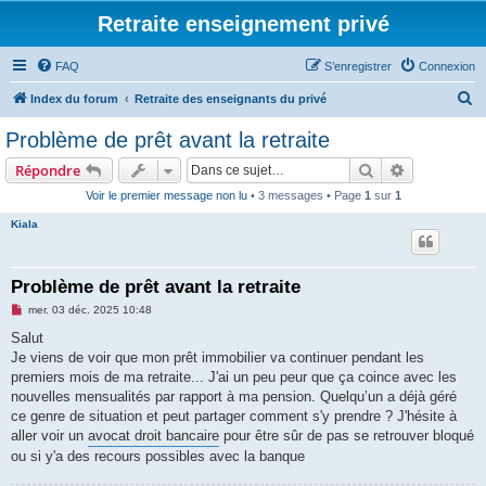
Retraite enseignement privé
FAQ
S’enregistrer
Connexion
R
Index du forum
Retraite des enseignants du privé
e
Problème de prêt avant la retraite
c
Rechercher
Recherche 
Répondre
h
Voir le premier message non lu
• 3 messages • Page
1
sur
1
e
Kiala
r
c
h
Problème de prêt avant la retraite
e
M
mer. 03 déc. 2025 10:48
e
r
s
Salut
s
Je viens de voir que mon prêt immobilier va continuer pendant les
a
g
premiers mois de ma retraite... J'ai un peu peur que ça coince avec les
e
nouvelles mensualités par rapport à ma pension. Quelqu’un a déjà géré
n
o
ce genre de situation et peut partager comment s'y prendre ? J'hésite à
n
aller voir un
avocat droit bancaire
pour être sûr de pas se retrouver bloqué
l
u
ou si y'a des recours possibles avec la banque