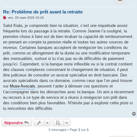
Re: Problème de prêt avant la retraite
M
ven. 20 mars 2026 15:18
e
s
Salut Kiala, je comprends bien ta situation, c’est une inquiétude assez
s
fréquente lors du passage à la retraite. Comme Jeanne l’a souligné, la
a
g
première chose à faire est de bien évaluer ta capacité de remboursement
e
en prenant en compte ta pension réelle et toutes tes autres sources de
n
o
revenus. Certaines banques acceptent de renégocier les conditions du
n
prêt, comme un allongement de la durée ou une modification temporaire
l
u
des mensualités, surtout si tu n’as pas eu de difficultés de paiement
jusqu’ici. Cependant, si la banque reste inflexible ou si le contrat contient
des clauses complexes concernant le changement de situation, il peut
être judicieux de consulter un avocat spécialisé en droit bancaire. Des
avocats spécialisés dans ce domaine, comme ceux que l’on peut trouver
sur
Muse Avocats
, peuvent t’aider à dénouer ces questions et
t’accompagner dans les démarches avec ta banque. Un ami a récemment
eu recours à ce type de service et a réussi à renégocier son prêt dans
des conditions bien plus favorables. N’hésite pas à explorer cette piste si
tu rencontres des difficultés.
Répondre
3 messages • Page
1
sur
1