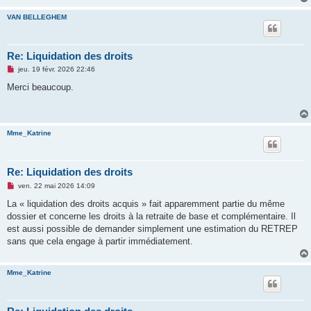
VAN BELLEGHEM
Re: Liquidation des droits
M
jeu. 19 févr. 2026 22:46
e
s
Merci beaucoup.
s
a
g
e
n
Mme_Katrine
o
n
l
u
Re: Liquidation des droits
M
ven. 22 mai 2026 14:09
e
s
La « liquidation des droits acquis » fait apparemment partie du même
s
dossier et concerne les droits à la retraite de base et complémentaire. Il
a
g
est aussi possible de demander simplement une estimation du RETREP
e
sans que cela engage à partir immédiatement.
n
o
n
l
Mme_Katrine
u