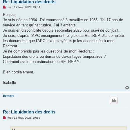
Re: Liquidation des droits
M
mar. 17 févr. 2026 19:54
e
s
Bonjour,
s
Je suis née en 1964. J'ai commencé à travailler en 1985. J'ai 17 ans de
a
g
service en tant qu'institutrice. J'ai 3 enfants.
e
Je suis en disponibilité depuis septembre 2025 pour suivi de conjoint.
n
o
Je suis, d'après l'APC enseignement, éligible au RETREP. J'ai complété
n
les documents que l'APC m'a envoyés et je les ai adressés à mon
l
u
Rectorat.
Je ne comprends pas les questions de mon Rectorat :
Liquidation des droits ou demande d'avantages temporaires ?
Comment avoir son estimation de RETREP ?
Bien cordialement.
Isabelle
Bernard
Re: Liquidation des droits
M
mer. 18 févr. 2026 19:56
e
s
s