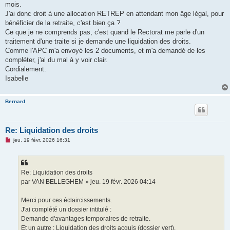
u
mois.
J'ai donc droit à une allocation RETREP en attendant mon âge légal, pour
bénéficier de la retraite, c'est bien ça ?
Ce que je ne comprends pas, c'est quand le Rectorat me parle d'un
traitement d'une traite si je demande une liquidation des droits.
Comme l'APC m'a envoyé les 2 documents, et m'a demandé de les
compléter, j'ai du mal à y voir clair.
Cordialement.
Isabelle
Bernard
Re: Liquidation des droits
M
jeu. 19 févr. 2026 16:31
e
s
s
a
g
Re: Liquidation des droits
e
par VAN BELLEGHEM » jeu. 19 févr. 2026 04:14
n
o
n
Merci pour ces éclaircissements.
l
u
J'ai complété un dossier intitulé :
Demande d'avantages temporaires de retraite.
Et un autre : Liquidation des droits acquis (dossier vert).