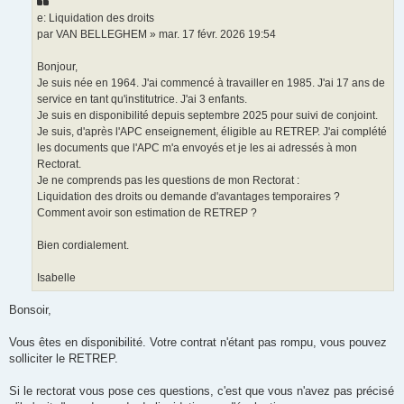
a
g
e: Liquidation des droits
e
par VAN BELLEGHEM » mar. 17 févr. 2026 19:54
n
o
n
Bonjour,
l
u
Je suis née en 1964. J'ai commencé à travailler en 1985. J'ai 17 ans de
service en tant qu'institutrice. J'ai 3 enfants.
Je suis en disponibilité depuis septembre 2025 pour suivi de conjoint.
Je suis, d'après l'APC enseignement, éligible au RETREP. J'ai complété
les documents que l'APC m'a envoyés et je les ai adressés à mon
Rectorat.
Je ne comprends pas les questions de mon Rectorat :
Liquidation des droits ou demande d'avantages temporaires ?
Comment avoir son estimation de RETREP ?
Bien cordialement.
Isabelle
Bonsoir,
Vous êtes en disponibilité. Votre contrat n'étant pas rompu, vous pouvez
solliciter le RETREP.
Si le rectorat vous pose ces questions, c'est que vous n'avez pas précisé