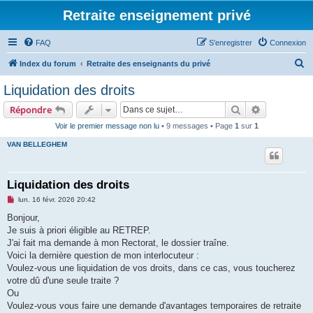
Retraite enseignement privé
FAQ
S’enregistrer
Connexion
R
Index du forum
Retraite des enseignants du privé
e
Liquidation des droits
c
Rechercher
Recherche 
Répondre
h
Voir le premier message non lu
• 9 messages • Page
1
sur
1
e
VAN BELLEGHEM
r
c
h
Liquidation des droits
e
M
lun. 16 févr. 2026 20:42
e
r
s
Bonjour,
s
Je suis à priori éligible au RETREP.
a
g
J'ai fait ma demande à mon Rectorat, le dossier traîne.
e
Voici la dernière question de mon interlocuteur :
n
o
Voulez-vous une liquidation de vos droits, dans ce cas, vous toucherez
n
votre dû d'une seule traite ?
l
u
Ou
Voulez-vous vous faire une demande d'avantages temporaires de retraite