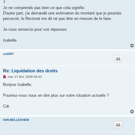
?
Je ne comprends pas bien ce que cela signifie.
D'autre part, j'ai demandé une estimation du montant que je pourrais
percevoir, le Rectorat me dit ne pas être en mesure de le faire.
Je vous remercie pour vos réponses.
Isabelle
seb987
Re: Liquidation des droits
M
mar. 17 févr. 2026 09:43
e
s
Bonjour Isabelle,
s
a
g
Pourriez-vous nous en dire plus sur votre situation actuelle ?
e
n
o
Cdt
n
l
u
VAN BELLEGHEM