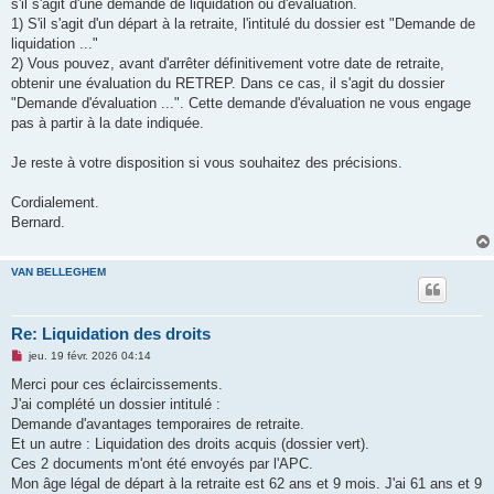
s'il s'agit d'une demande de liquidation ou d'évaluation.
1) S'il s'agit d'un départ à la retraite, l'intitulé du dossier est "Demande de
liquidation ..."
2) Vous pouvez, avant d'arrêter définitivement votre date de retraite,
obtenir une évaluation du RETREP. Dans ce cas, il s'agit du dossier
"Demande d'évaluation ...". Cette demande d'évaluation ne vous engage
pas à partir à la date indiquée.
Je reste à votre disposition si vous souhaitez des précisions.
Cordialement.
Bernard.
VAN BELLEGHEM
Re: Liquidation des droits
M
jeu. 19 févr. 2026 04:14
e
s
Merci pour ces éclaircissements.
s
J'ai complété un dossier intitulé :
a
g
Demande d'avantages temporaires de retraite.
e
Et un autre : Liquidation des droits acquis (dossier vert).
n
o
Ces 2 documents m'ont été envoyés par l'APC.
n
Mon âge légal de départ à la retraite est 62 ans et 9 mois. J'ai 61 ans et 9
l