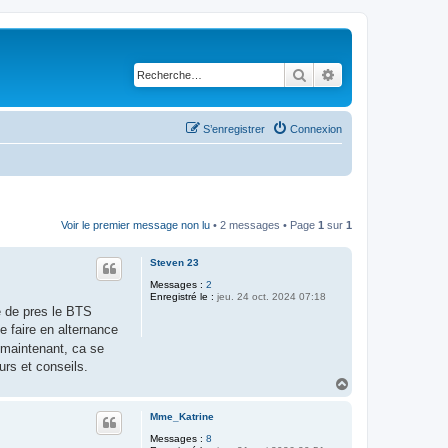
Rechercher
Recherche avancé
S’enregistrer
Connexion
Voir le premier message non lu
• 2 messages • Page
1
sur
1
Steven 23
Messages :
2
Enregistré le :
jeu. 24 oct. 2024 07:18
de de pres le BTS
 faire en alternance
e maintenant, ca se
rs et conseils.
H
a
u
Mme_Katrine
t
Messages :
8