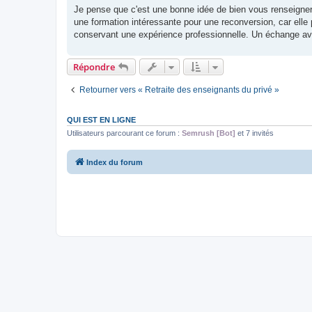
s
Je pense que c'est une bonne idée de bien vous renseign
s
une formation intéressante pour une reconversion, car elle
a
g
conservant une expérience professionnelle. Un échange avec 
e
n
o
Répondre
n
l
u
Retourner vers « Retraite des enseignants du privé »
QUI EST EN LIGNE
Utilisateurs parcourant ce forum :
Semrush [Bot]
et 7 invités
Index du forum