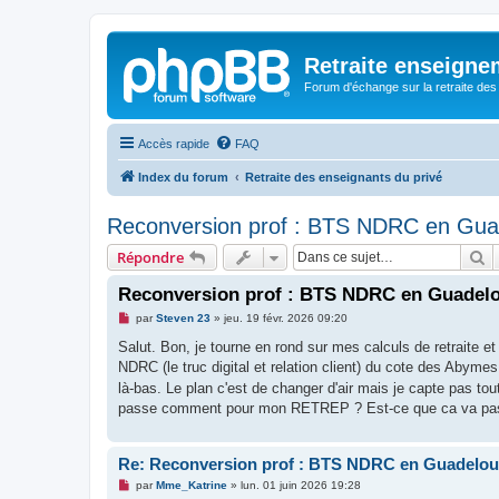
Retraite enseigne
Forum d'échange sur la retraite des
Accès rapide
FAQ
Index du forum
Retraite des enseignants du privé
Reconversion prof : BTS NDRC en Gua
R
Répondre
Reconversion prof : BTS NDRC en Guadel
M
par
Steven 23
»
jeu. 19 févr. 2026 09:20
e
s
Salut. Bon, je tourne en rond sur mes calculs de retraite et
s
NDRC (le truc digital et relation client) du cote des Abyme
a
g
là-bas. Le plan c'est de changer d'air mais je capte pas to
e
passe comment pour mon RETREP ? Est-ce que ca va pas fli
n
o
n
l
Re: Reconversion prof : BTS NDRC en Guadelo
u
M
par
Mme_Katrine
»
lun. 01 juin 2026 19:28
e