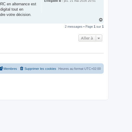
Enregistré le :
jeu. 21 mai 2026 20:51
RC en alternance est
igital tout en
dre votre décision.
H
a
2 messages • Page
1
sur
1
u
t
Aller à
Membres
Supprimer les cookies
Heures au format
UTC+02:00