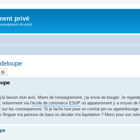
ment privé
 enseignants du privé
deloupe
echercher
Recherche avancée
oupe
 j'ai besoin d'un avis. Marre de l'enseignement, j'ai envie de bouger. Je regar
s, notamment via l’
école de commerce ESUP
où apparemment y a moyen de le
ut sur les consequences. Si je lache tout pour un contrat pro ou apprentissag
nguer ma pension de base ou decaler ma liquidation ? Merci pour vos retou
upe