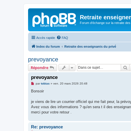
Retraite enseigne
Forum d'échange sur la retraite des
Accès rapide
FAQ
Index du forum
Retraite des enseignants du privé
prevoyance
R
Répondre
prevoyance
M
par
tobias
»
ven. 20 mars 2026 20:48
e
s
Bonsoir
s
a
g
je viens de lire un courrier officiel qui me fait peur, la 
e
Avez vous des informations ? qu'en sera t il des enseignants
n
o
merci pour votre retour .
n
l
u
Re: prevoyance