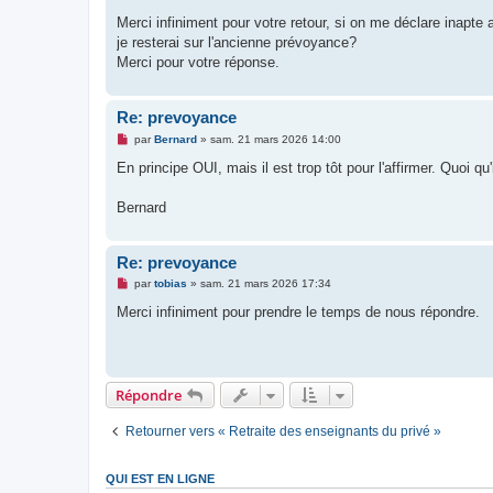
e
s
Merci infiniment pour votre retour, si on me déclare inapt
s
je resterai sur l'ancienne prévoyance?
a
g
Merci pour votre réponse.
e
n
o
n
Re: prevoyance
l
M
u
par
Bernard
»
sam. 21 mars 2026 14:00
e
s
En principe OUI, mais il est trop tôt pour l'affirmer. Quoi qu'
s
a
g
Bernard
e
n
o
n
Re: prevoyance
l
M
u
par
tobias
»
sam. 21 mars 2026 17:34
e
s
Merci infiniment pour prendre le temps de nous répondre.
s
a
g
e
n
o
Répondre
n
l
u
Retourner vers « Retraite des enseignants du privé »
QUI EST EN LIGNE