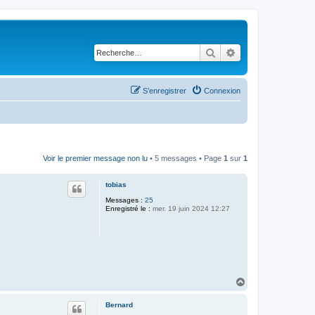
Rechercher
Recherche avancé
S’enregistrer
Connexion
Voir le premier message non lu
• 5 messages • Page
1
sur
1
tobias
Messages :
25
Enregistré le :
mer. 19 juin 2024 12:27
H
a
u
Bernard
t