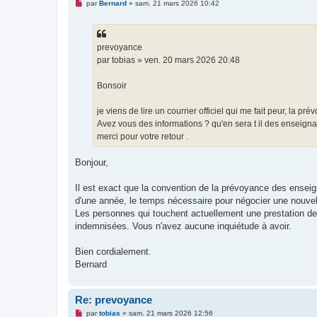
M
par
Bernard
»
sam. 21 mars 2026 10:42
e
s
s
a
g
prevoyance
e
par tobias » ven. 20 mars 2026 20:48
n
o
n
Bonsoir
l
u
je viens de lire un courrier officiel qui me fait peur, l
Avez vous des informations ? qu'en sera t il des enseignan
merci pour votre retour .
Bonjour,
Il est exact que la convention de la prévoyance des ensei
d'une année, le temps nécessaire pour négocier une nouve
Les personnes qui touchent actuellement une prestation de
indemnisées. Vous n'avez aucune inquiétude à avoir.
Bien cordialement.
Bernard
Re: prevoyance
M
par
tobias
»
sam. 21 mars 2026 12:56