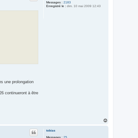
Messages :
2183
Enregistré le :
dim. 10 mai 2009 12:43
ès une prolongation
26 continueront à être
H
a
u
tobias
t
Messages :
25