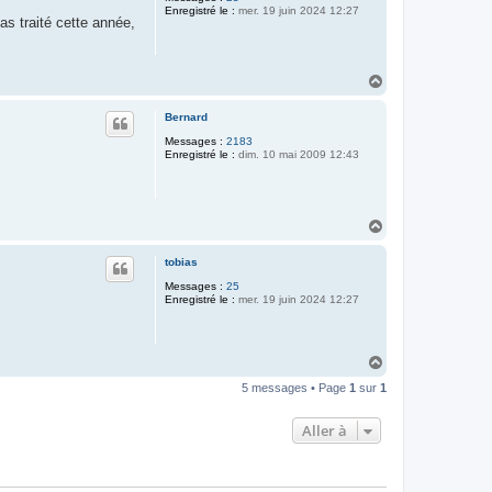
Enregistré le :
mer. 19 juin 2024 12:27
as traité cette année,
H
a
u
Bernard
t
Messages :
2183
Enregistré le :
dim. 10 mai 2009 12:43
H
a
u
tobias
t
Messages :
25
Enregistré le :
mer. 19 juin 2024 12:27
H
a
5 messages • Page
1
sur
1
u
t
Aller à