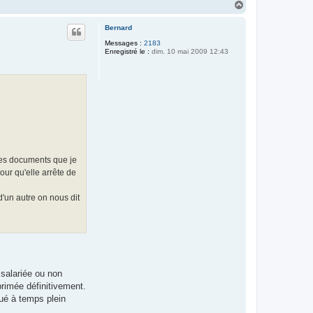
H
a
u
Bernard
t
Messages :
2183
Enregistré le :
dim. 10 mai 2009 12:43
les documents que je
our qu'elle arrête de
'un autre on nous dit
 salariée ou non
primée définitivement.
ué à temps plein