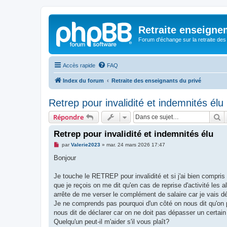
Retraite enseigne
Forum d'échange sur la retraite des
Accès rapide
FAQ
Index du forum
Retraite des enseignants du privé
Retrep pour invalidité et indemnités élu
R
Répondre
Retrep pour invalidité et indemnités élu
M
par
Valerie2023
»
mar. 24 mars 2026 17:47
e
s
Bonjour
s
a
g
Je touche le RETREP pour invalidité et si j'ai bien compr
e
que je reçois on me dit qu'en cas de reprise d'activité les 
n
o
arrête de me verser le complément de salaire car je vais 
n
Je ne comprends pas pourquoi d'un côté on nous dit qu'on 
l
u
nous dit de déclarer car on ne doit pas dépasser un certai
Quelqu'un peut-il m'aider s'il vous plaît?