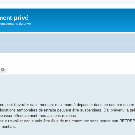
ment privé
 enseignants du privé
echercher
Recherche avancée
is on peut travailler sans montant maximum à dépasser dans ce cas par contr
allocations temporaires de retraite peuvent être suspendues. J'ai prévenu la pr
dépasser effectivement mes anciens revenus.
peut travailler car je vais être élue de ma commune sans perdre son RETREP 
n montant.