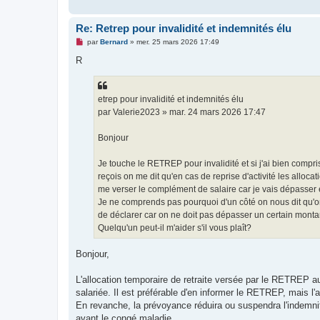
Re: Retrep pour invalidité et indemnités élu
M
par
Bernard
»
mer. 25 mars 2026 17:49
e
s
R
s
a
g
e
etrep pour invalidité et indemnités élu
n
o
par Valerie2023 » mar. 24 mars 2026 17:47
n
l
u
Bonjour
Je touche le RETREP pour invalidité et si j'ai bien comp
reçois on me dit qu'en cas de reprise d'activité les alloc
me verser le complément de salaire car je vais dépasser
Je ne comprends pas pourquoi d'un côté on nous dit qu'o
de déclarer car on ne doit pas dépasser un certain monta
Quelqu'un peut-il m'aider s'il vous plaît?
Bonjour,
L'allocation temporaire de retraite versée par le RETREP au 
salariée. Il est préférable d'en informer le RETREP, mais l
En revanche, la prévoyance réduira ou suspendra l'indemni
avant le congé maladie.