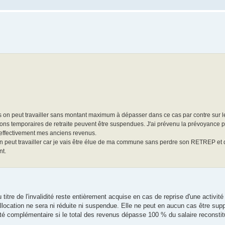
ris on peut travailler sans montant maximum à dépasser dans ce cas par contre sur 
ations temporaires de retraite peuvent être suspendues. J'ai prévenu la prévoyance p
 effectivement mes anciens revenus.
n peut travailler car je vais être élue de ma commune sans perdre son RETREP et d
nt.
titre de l'invalidité reste entièrement acquise en cas de reprise d'une activité
'allocation ne sera ni réduite ni suspendue. Elle ne peut en aucun cas être sup
té complémentaire si le total des revenus dépasse 100 % du salaire reconstit