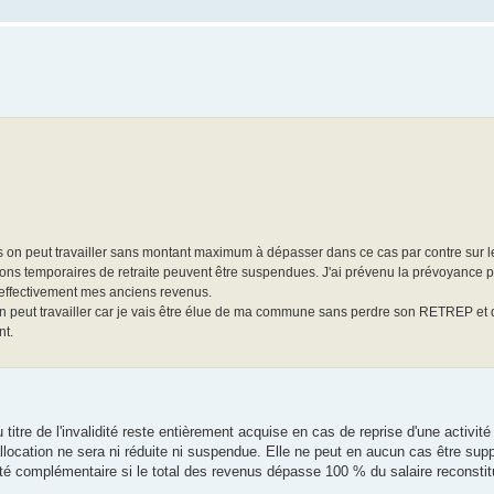
ris on peut travailler sans montant maximum à dépasser dans ce cas par contre sur 
ations temporaires de retraite peuvent être suspendues. J'ai prévenu la prévoyance p
 effectivement mes anciens revenus.
n peut travailler car je vais être élue de ma commune sans perdre son RETREP et d
nt.
titre de l'invalidité reste entièrement acquise en cas de reprise d'une activité
'allocation ne sera ni réduite ni suspendue. Elle ne peut en aucun cas être sup
té complémentaire si le total des revenus dépasse 100 % du salaire reconstit