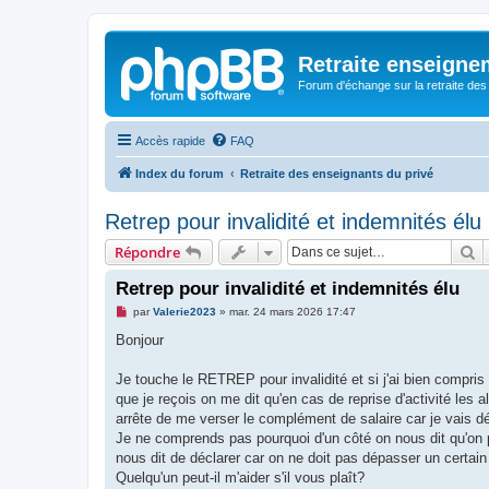
Retraite enseigne
Forum d'échange sur la retraite des
Accès rapide
FAQ
Index du forum
Retraite des enseignants du privé
Retrep pour invalidité et indemnités élu
R
Répondre
Retrep pour invalidité et indemnités élu
M
par
Valerie2023
»
mar. 24 mars 2026 17:47
e
s
Bonjour
s
a
g
Je touche le RETREP pour invalidité et si j'ai bien compr
e
que je reçois on me dit qu'en cas de reprise d'activité les 
n
o
arrête de me verser le complément de salaire car je vais 
n
Je ne comprends pas pourquoi d'un côté on nous dit qu'on 
l
u
nous dit de déclarer car on ne doit pas dépasser un certai
Quelqu'un peut-il m'aider s'il vous plaît?