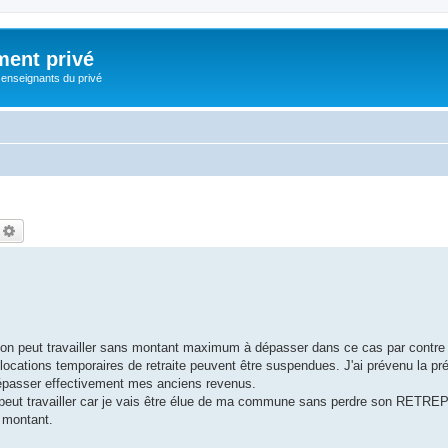
ment privé
 enseignants du privé
echercher
Recherche avancée
is on peut travailler sans montant maximum à dépasser dans ce cas par contr
allocations temporaires de retraite peuvent être suspendues. J'ai prévenu la pr
dépasser effectivement mes anciens revenus.
peut travailler car je vais être élue de ma commune sans perdre son RETREP 
n montant.