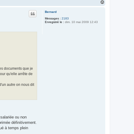
H
a
u
Bernard
t
Messages :
2183
Enregistré le :
dim. 10 mai 2009 12:43
les documents que je
our qu'elle arrête de
'un autre on nous dit
 salariée ou non
primée définitivement.
ué à temps plein