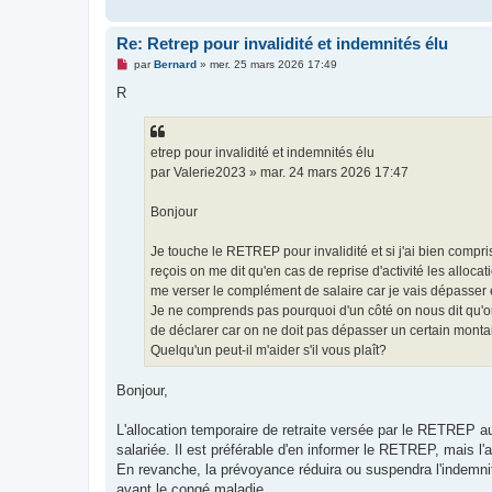
Re: Retrep pour invalidité et indemnités élu
M
par
Bernard
»
mer. 25 mars 2026 17:49
e
s
R
s
a
g
e
etrep pour invalidité et indemnités élu
n
o
par Valerie2023 » mar. 24 mars 2026 17:47
n
l
u
Bonjour
Je touche le RETREP pour invalidité et si j'ai bien comp
reçois on me dit qu'en cas de reprise d'activité les alloc
me verser le complément de salaire car je vais dépasser
Je ne comprends pas pourquoi d'un côté on nous dit qu'o
de déclarer car on ne doit pas dépasser un certain monta
Quelqu'un peut-il m'aider s'il vous plaît?
Bonjour,
L'allocation temporaire de retraite versée par le RETREP au 
salariée. Il est préférable d'en informer le RETREP, mais l
En revanche, la prévoyance réduira ou suspendra l'indemni
avant le congé maladie.