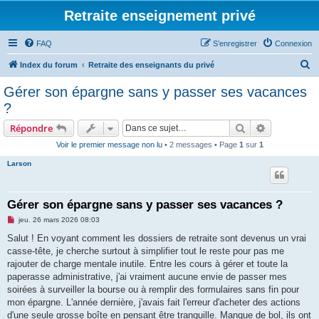
Retraite enseignement privé
FAQ
S’enregistrer
Connexion
R
Index du forum
Retraite des enseignants du privé
e
Gérer son épargne sans y passer ses vacances
c
?
h
Rechercher
Recherche 
Répondre
e
Voir le premier message non lu
• 2 messages • Page
1
sur
1
r
Larson
c
h
e
Gérer son épargne sans y passer ses vacances ?
r
M
jeu. 26 mars 2026 08:03
e
s
Salut ! En voyant comment les dossiers de retraite sont devenus un vrai
s
casse-tête, je cherche surtout à simplifier tout le reste pour pas me
a
g
rajouter de charge mentale inutile. Entre les cours à gérer et toute la
e
paperasse administrative, j'ai vraiment aucune envie de passer mes
n
o
soirées à surveiller la bourse ou à remplir des formulaires sans fin pour
n
mon épargne. L'année dernière, j'avais fait l'erreur d'acheter des actions
l
u
d'une seule grosse boîte en pensant être tranquille. Manque de bol, ils ont