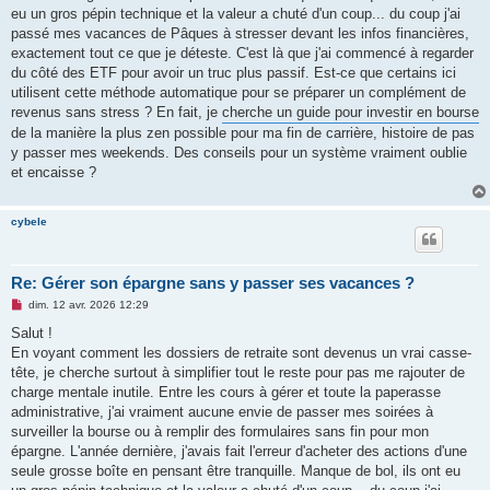
eu un gros pépin technique et la valeur a chuté d'un coup... du coup j'ai
passé mes vacances de Pâques à stresser devant les infos financières,
exactement tout ce que je déteste. C'est là que j'ai commencé à regarder
du côté des ETF pour avoir un truc plus passif. Est-ce que certains ici
utilisent cette méthode automatique pour se préparer un complément de
revenus sans stress ? En fait, je
cherche un guide pour investir en bourse
de la manière la plus zen possible pour ma fin de carrière, histoire de pas
y passer mes weekends. Des conseils pour un système vraiment oublie
et encaisse ?
cybele
Re: Gérer son épargne sans y passer ses vacances ?
M
dim. 12 avr. 2026 12:29
e
s
Salut !
s
En voyant comment les dossiers de retraite sont devenus un vrai casse-
a
g
tête, je cherche surtout à simplifier tout le reste pour pas me rajouter de
e
charge mentale inutile. Entre les cours à gérer et toute la paperasse
n
o
administrative, j'ai vraiment aucune envie de passer mes soirées à
n
surveiller la bourse ou à remplir des formulaires sans fin pour mon
l
u
épargne. L'année dernière, j'avais fait l'erreur d'acheter des actions d'une
seule grosse boîte en pensant être tranquille. Manque de bol, ils ont eu